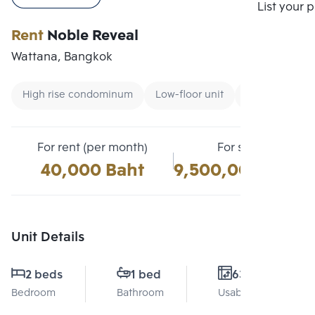
Compare
List your 
Rent
Noble Reveal
Wattana, Bangkok
High rise condominum
Low-floor unit
Condo near Un
For rent (per month)
For sale
40,000 Baht
9,500,000 Baht
Unit Details
2 beds
1 bed
63 Sq.m.
Bedroom
Bathroom
Usable area