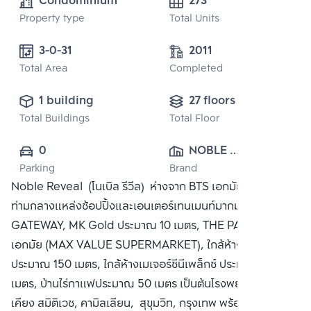
Condominium
273
Property type
Total Units
3-0-31 
2011
Total Area
Completed
1 building
27 floors
Total Buildings
Total Floor
0
NOBLE 
Parking
Brand
DEVELOPMENT 
Noble Reveal (โนเบิล รีวีล) ห่างจาก BTS เอกมัย 200 เมตร
PUBLIC CO., 
ท่ามกลางแหล่งช้อปปิ้งและเอนเตอร์เทนเมนท์มากมาย เช่น ห้าง
LTD.
GATEWAY, MK Gold ประมาณ 10 เมตร, THE PARKLANE
เอกมัย (MAX VALUE SUPERMARKET), ใกล้ห้าง Big C
ประมาณ 150 เมตร, ใกล้ห้างเมเจอร์ซีนีเพล็กซ์ ประมาณ 200
เมตร, บ้านไร่กาแฟประมาณ 50 เมตร เป็นต้นโรงพยาบาลใกล้
เคียง สมิติเวช, คามิลเลียน, สุขุมวิท, กรุงเทพ พร้อมสิ่งอำนวย