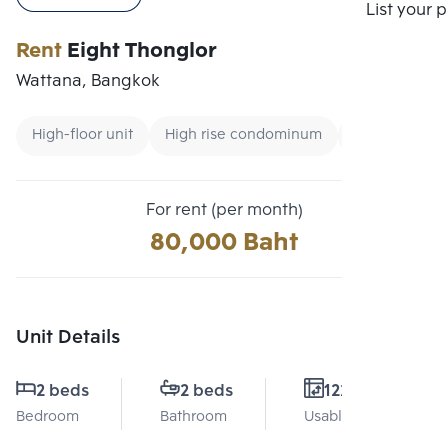
Compare
List your 
Rent
Eight Thonglor
Wattana, Bangkok
High-floor unit
High rise condominum
Condo near 
For rent (per month)
80,000 Baht
Unit Details
2 beds
2 beds
122 Sq.m.
Bedroom
Bathroom
Usable area