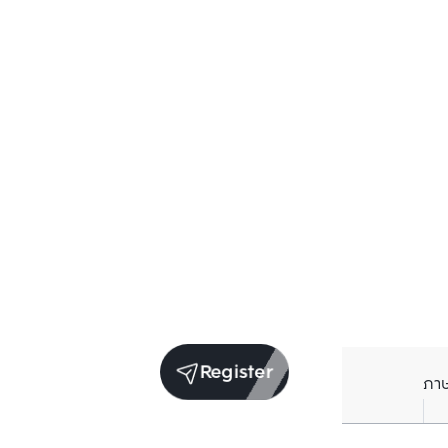
Register
ภา