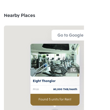
Nearby Places
Go to Google Map
Eight Thonglor
Price
80,000
THB/month
Found 5 units for Rent