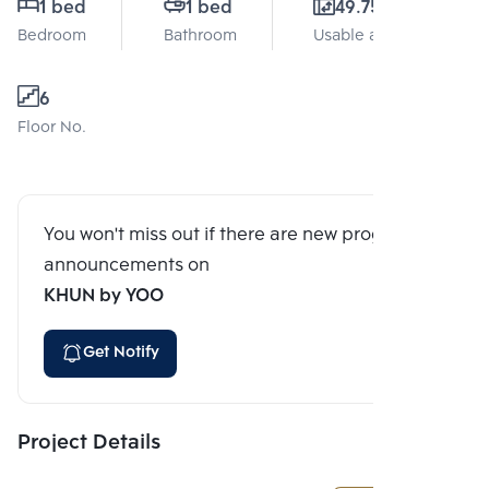
1 bed
1 bed
49.75 Sq.m.
Bedroom
Bathroom
Usable area
6
Floor No.
You won't miss out if there are new program
announcements on
KHUN by YOO
Get Notify
Project Details