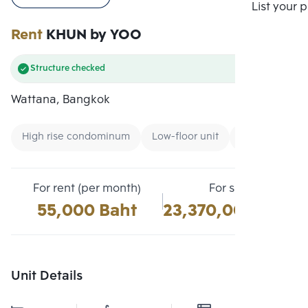
Compare
List your 
Rent
KHUN by YOO
Structure checked
Wattana, Bangkok
High rise condominum
Low-floor unit
CBD
For rent (per month)
For sale
55,000 Baht
23,370,000 Baht
Unit Details