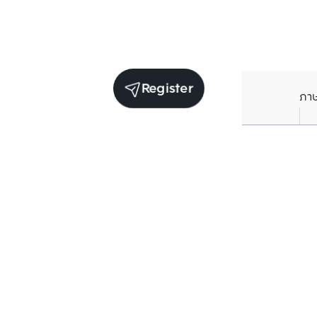
Register
ภา
Units for rent in the same project
Structure checked