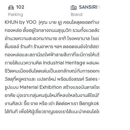
102
SANSIRI PUBLIC 
Parking
Brand
CO., LTD.
KHUN by YOO (คุณ บาย ยู) คอนโดสุดยอดทำเลใจกลาง
ทองหล่อ ตั้งอยู่ใจกลางถนนสุขุมวิท รวมทั้งแวดล้อมด้วยสิ่ง
อำนวยความสะดวกมากมาย อาทิ โรงพยาบาล โรงเรียน คอมมูนิ
ตี้มอลล์ ร้านค้า ร้านอาหาร ฯลฯ ตลอดจนยังใกล้สถานีรถไฟฟ้า
ทองหล่อและสถานีรถไฟฟ้าสายสีเทาที่จะมีการให้บริการในอนาคต
ภายใต้แนวความคิด Industrial Heritage ผสมผสานไลฟ์สไตล์
ชีวิตคนเมืองอันโดดเด่นเป็นเอกลักษณ์กับการออกแบบโดยใช้
วัสดุที่หรูหราและ แปลกใหม่ พร้อมรังสรรค์ Sales Gallery ใน
รูปแบบ Material Exhibition สร้างแรงบันดาลใจแห่งการพัก
อาศัย มุ่งเจาะกลุ่มคนรุ่นใหม่ที่หลงใหลในงานดีไซน์ที่ผสมผสาน
งานศิลปะ ซื้อ ขาย หรือ เช่า ติดต่อหาเรา Bangkok CitiSmart
ได้ทันที เพื่อให้ผู้เชี่ยวชาญของเราได้แนะนำคอนโดให้กับท่าน