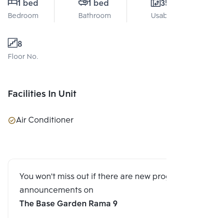
1 bed
1 bed
35 Sq.m.
Bedroom
Bathroom
Usable area
8
Floor No.
Facilities In Unit
Air Conditioner
You won't miss out if there are new program
announcements on
The Base Garden Rama 9