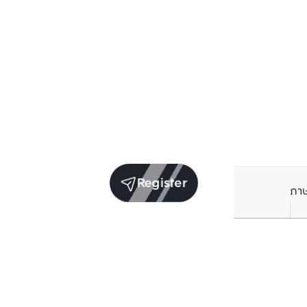
Register
ภา