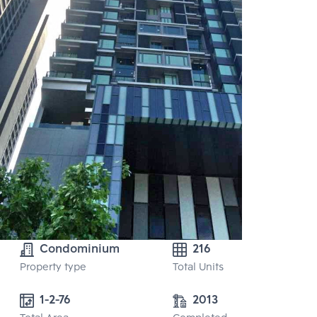
Condominium
216
Property type
Total Units
1-2-76
2013