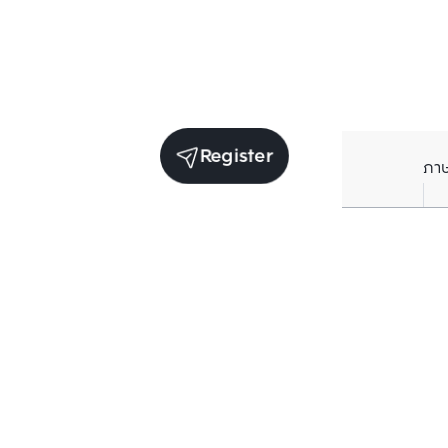
Register
ภา
Units for rent in the same project