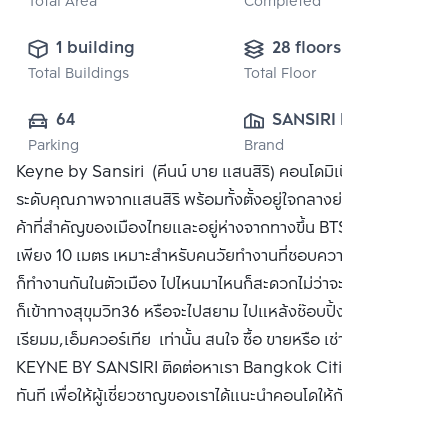
Total Area
Completed
1 building
28 floors
Total Buildings
Total Floor
64
SANSIRI PUBLIC 
Parking
Brand
CO., LTD.
Keyne by Sansiri (คีนน์ บาย แสนสิริ) คอนโดมิเนียมพร้อมอยู่
ระดับคุณภาพจากแสนสิริ พร้อมทั้งตั้งอยู่ใจกลางย่านธุรกิจการ
ค้าที่สำคัญของเมืองไทยและอยู่ห่างจากทางขึ้น BTS ทองหล่อ
เพียง 10 เมตร เหมาะสำหรับคนวัยทำงานที่ชอบความสะดวกแล้ว
ก็ทำงานกันในตัวเมือง ไปไหนมาไหนก็สะดวกไม่ว่าจะเป็นพระราม4
ก็เข้าทางสุขุมวิท36 หรือจะไปสยาม ไปแหล้งช๊อบปิ้งอย่าง เอ็มโพ
เรียมม,เอ็มควอร์เทีย เท่านั้น สนใจ ซื้อ ขายหรือ เช่า คอนโด
KEYNE BY SANSIRI ติดต่อหาเรา Bangkok CitiSmart ได้
ทันที เพื่อให้ผู้เชี่ยวชาญของเราได้แนะนำคอนโดให้กับท่าน