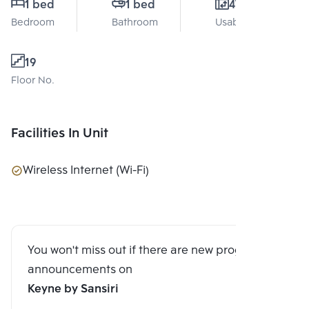
1 bed
1 bed
47 Sq.m.
Bedroom
Bathroom
Usable area
19
Floor No.
Facilities In Unit
Wireless Internet (Wi-Fi)
You won't miss out if there are new program
announcements on
Keyne by Sansiri