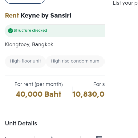
Compare
List your 
Rent
Keyne by Sansiri
Structure checked
Klongtoey, Bangkok
High-floor unit
High rise condominum
Condo near U
For rent (per month)
For sale
40,000 Baht
10,830,000 Baht
Unit Details