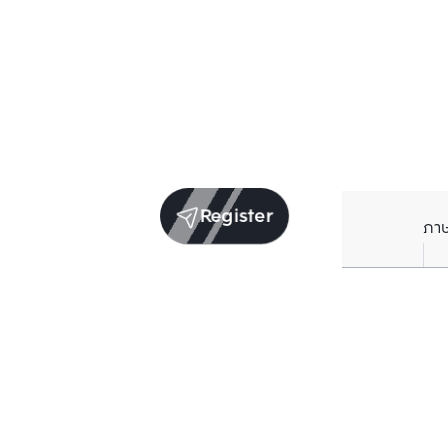
Register
ภา
Units for rent in the same project