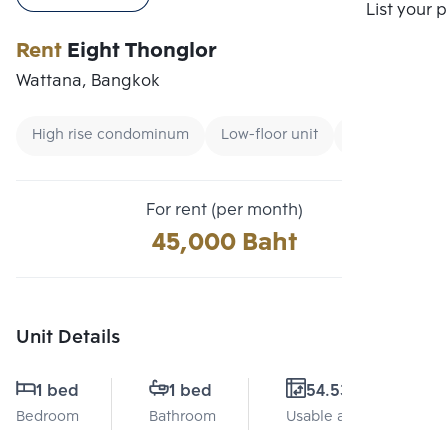
Compare
List your 
Rent
Eight Thonglor
Wattana, Bangkok
High rise condominum
Low-floor unit
Condo near B
For rent (per month)
45,000 Baht
Unit Details
1 bed
1 bed
54.53 Sq.m.
Bedroom
Bathroom
Usable area