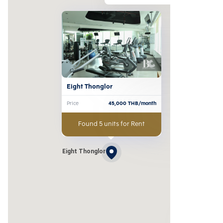
Eight Thonglor
Price
45,000
THB/month
Found 5 units for Rent
Eight Thonglor