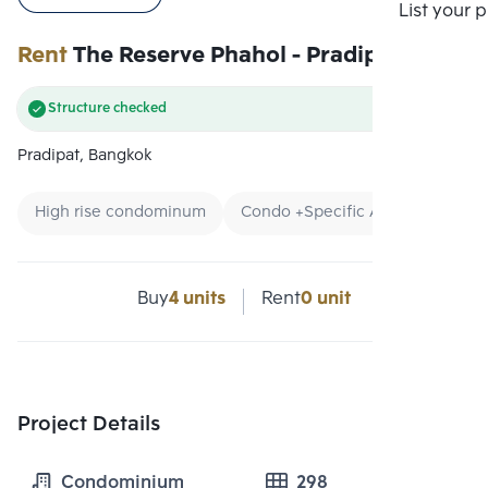
Compare
List your 
Rent
The Reserve Phahol - Pradipat
Structure checked
Pradipat, Bangkok
High rise condominum
Condo +Specific Area
Condo
Buy
4 units
Rent
0 unit
Project Details
Condominium
298