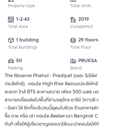
Property type
Total Units
1-2-43
2019
Total Area
Completed
1 building
29 floors
Total Buildings
Total Floor
50
PRUKSA REAL 
Parking
Brand
ESTATE PUBLIC 
The Reserve Phahol - Pradipat (เดอะ รีเซิร์ฟ พหล -
CO.,LTD
ประดิพัทธ์) คอนโด High Rise ติดถนนประดิพัทธ์ เดินทาง
สะดวก ใกล้ BTS สะพานควาย เพียง 500 เมตร นอกจากนี้ยัง
สามารถเชื่อมต่อไปพื้นที่ย่านจตุจักร อารีย์ วิภาวดี และลาดพร้าว
- รัชดา ได้ อีกทั้งบริเวณนี้อุดมไปด้วย ร้านอาหารต่างๆ มากมาย
ซื้อ ขาย หรือ เช่า คอนโด ติดต่อหาเรา Bangkok CitiSmart ได้
ทันที เพื่อให้ผู้เชี่ยวชาญของเราได้แนะนำคอนโดให้กับท่าน