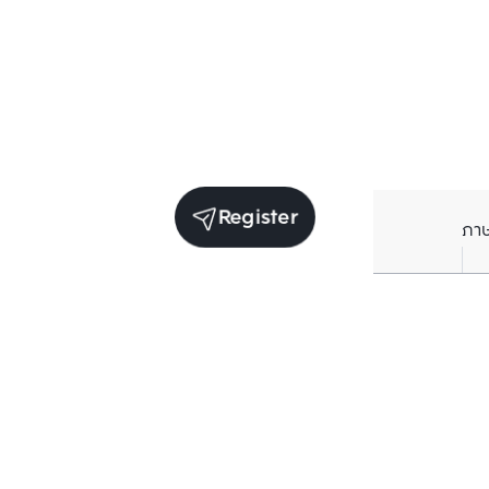
Register
ภา
Average price per Sq.m. in nearby area (per
year)
** Source BC database