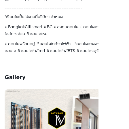
---------------------------------------------
*
เงื่อนไขเป็นไปตามที่บริษัทฯ กำหนด
#BangkokCitismart #BC #
ลงทุนคอนโด
#
คอนโดกรุงเทพ
#
คอนโด
ใกล้ทางด่วน
#
คอนโดใหม่
#
คอนโดพร้อมอยู่
#
คอนโดใกล้รถไฟฟ้า
#
คอนโดลาดพร้าว
#
ลงทุน
คอนโด
#
คอนโดใกล้
mrt #
คอนโดใกล้
BTS #
คอนโดจตุจักร
Gallery