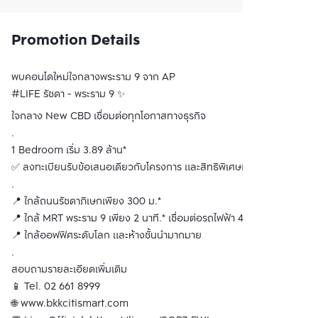
Promotion Details
พบคอนโดใหม่ใจกลางพระราม 9 จาก AP
#LIFE รัชดา - พระราม 9 ✨
ใจกลาง New CBD เชื่อมต่อทุกโอกาสทางธุรกิจ
.
1 Bedroom เริ่ม 3.89 ล้าน*
✅ ลงทะเบียนรับข้อเสนอเดียวกับโครงการ และสิทธิพิเศษเพิ่มเติมที่ BC
.
📍 ใกล้ถนนรัชดาภิเษกเพียง 300 ม.*
📍 ใกล้ MRT พระราม 9 เพียง 2 นาที.* เชื่อมต่อรถไฟฟ้า 4 สาย
📍 ใกล้ออฟฟิศระดับโลก และห้างชั้นนำมากมาย
.
สอบถามรายละเอียดเพิ่มเติม
📱 Tel. 02 661 8999
🌐 www.bkkcitismart.com