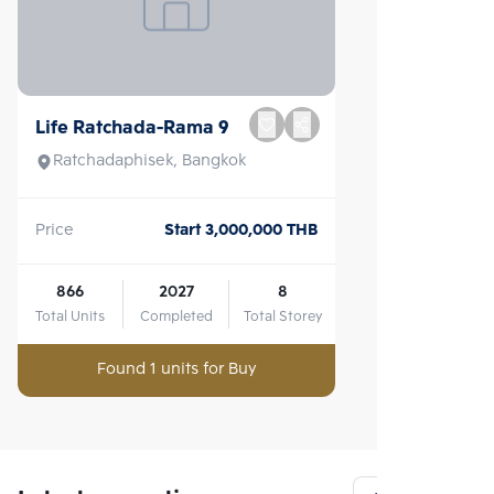
Life Ratchada-Rama 9
Ratchadaphisek, Bangkok
Price
Start 3,000,000 THB
866
2027
8
Total Units
Completed
Total Storey
Found 1 units for Buy