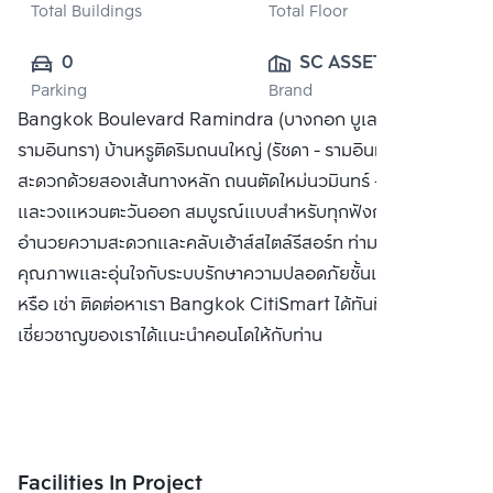
Total Buildings
Total Floor
0
SC ASSET 
Parking
Brand
CORPORATION 
Bangkok Boulevard Ramindra (บางกอก บูเลอวาร์ด
PUBLIC CO., 
รามอินทรา) บ้านหรูติดริมถนนใหญ่ (รัชดา - รามอินทรา) เดินทาง
LTD.
สะดวกด้วยสองเส้นทางหลัก ถนนตัดใหม่นวมินทร์ - รามอินทรา
และวงแหวนตะวันออก สมบูรณ์แบบสำหรับทุกฟังก์ชั่น พร้อมสิ่ง
อำนวยความสะดวกและคลับเฮ้าส์สไตล์รีสอร์ท ท่ามกลางสังคม
คุณภาพและอุ่นใจกับระบบรักษาความปลอดภัยชั้นเยี่ยม ซื้อ ขาย
หรือ เช่า ติดต่อหาเรา Bangkok CitiSmart ได้ทันที เพื่อให้ผู้
เชี่ยวชาญของเราได้แนะนำคอนโดให้กับท่าน
Facilities In Project