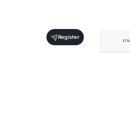
Register
ภา
Receive exclusive updates. Subscribe now!
Enter your email to receive news updates