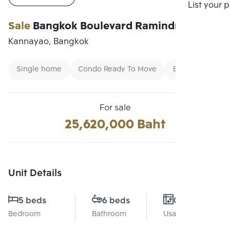
Compare
List your 
Sale
Bangkok Boulevard Ramindra
Kannayao, Bangkok
Single home
Condo Ready To Move
Buy
For sale
25,620,000 Baht
Unit Details
5 beds
6 beds
0 Sq.m.
Bedroom
Bathroom
Usable area