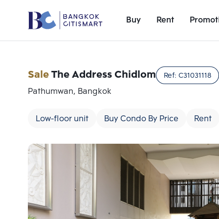
Buy
Rent
Promot
Sale
The Address Chidlom
Ref:
C31031118
Pathumwan, Bangkok
Low-floor unit
Buy Condo By Price
Rent
Add comparative units
Number 1