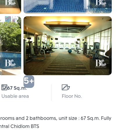
5+
67 Sq.m.
7
Usable area
Floor No.
rooms and 2 bathbooms, unit size : 67 Sq.m. Fully
ntral Chidlom BTS