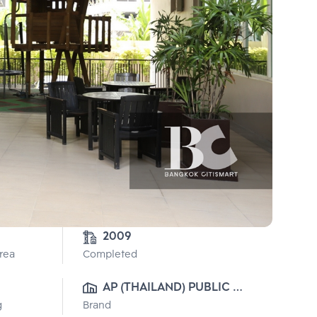
2009
Area
Completed
AP (THAILAND) PUBLIC 
g
Brand
CO., LTD.