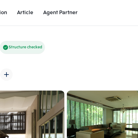
ion
Article
Agent Partner
Unit Images
Unit Details
Project Details
Nearby Places
Structure checked
Add comparative units
Add comparat
Number 2
Number