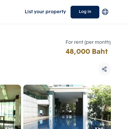
List your property
Log in
For rent (per month)
48,000 Baht
Choose comparative unit
Maximum 3 units
ive units
Compare
 3
Clear all