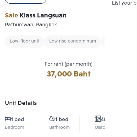
Compare
List your 
Sale
Klass Langsuan
Pathumwan, Bangkok
Low-floor unit
Low rise condominum
Condo near G
For rent (per month)
37,000 Baht
Unit Details
1 bed
1 bed
48 Sq.m.
Bedroom
Bathroom
Usable area