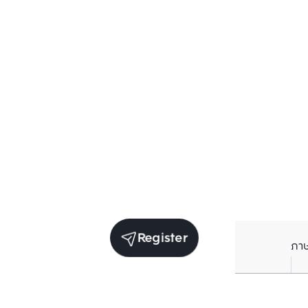
Register
ภา