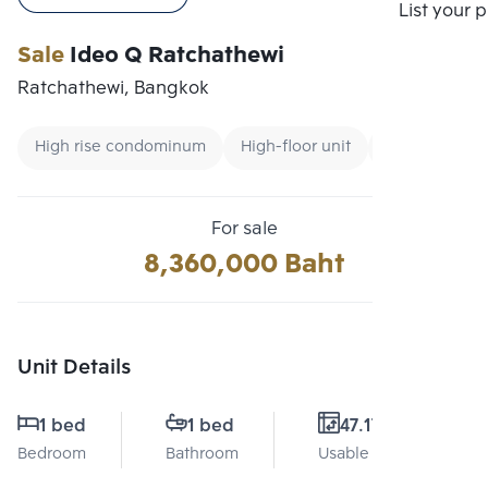
Compare
List your 
Sale
Ideo Q Ratchathewi
Ratchathewi, Bangkok
High rise condominum
High-floor unit
Condo near 
For sale
8,360,000 Baht
Unit Details
1 bed
1 bed
47.17 Sq.m.
Bedroom
Bathroom
Usable area