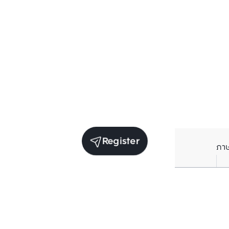
Register
ภา