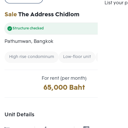
Compare
List your 
Sale
The Address Chidlom
Structure checked
Pathumwan, Bangkok
High rise condominum
Low-floor unit
Condo near B
For rent (per month)
65,000 Baht
Unit Details