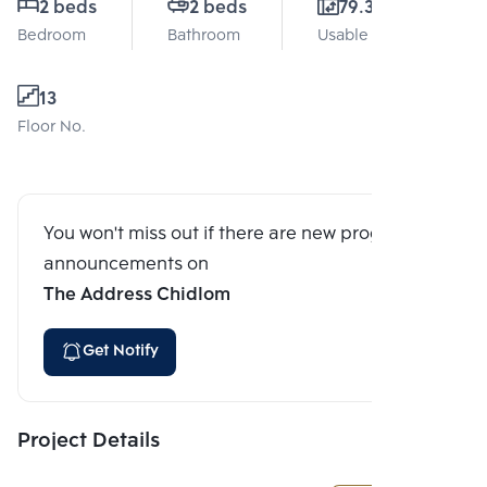
2 beds
2 beds
79.34 Sq.m.
Bedroom
Bathroom
Usable area
13
Floor No.
You won't miss out if there are new program
announcements on
The Address Chidlom
Get Notify
Project Details