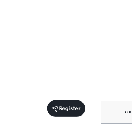
Register
ภา