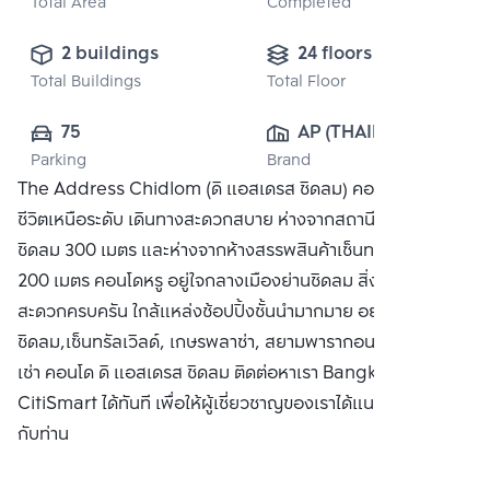
Total Area
Completed
2 buildings
24 floors
Total Buildings
Total Floor
75
AP (THAILAND) 
Parking
Brand
PUBLIC CO., 
The Address Chidlom (ดิ แอสเดรส ชิดลม) คอนโดที่ให้คุณใช้
LTD.
ชีวิตเหนือระดับ เดินทางสะดวกสบาย ห่างจากสถานีรถไฟฟ้า BTS
ชิดลม 300 เมตร และห่างจากห้างสรรพสินค้าเซ็นทรัล ชิดลม
200 เมตร คอนโดหรู อยู่ใจกลางเมืองย่านชิดลม สิ่งอำนวย
สะดวกครบครัน ใกล้แหล่งช้อปปิ้งชั้นนำมากมาย อย่าง เซ็นทรัล
ชิดลม,เซ็นทรัลเวิลด์, เกษรพลาซ่า, สยามพารากอน ซื้อ ขาย หรือ
เช่า คอนโด ดิ แอสเดรส ชิดลม ติดต่อหาเรา Bangkok
CitiSmart ได้ทันที เพื่อให้ผู้เชี่ยวชาญของเราได้แนะนำคอนโดให้
กับท่าน