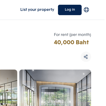
List your property
Log in
For rent (per month)
40,000 Baht
Choose comparative unit
Maximum 3 units
ive units
Compare
 3
Clear all