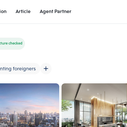
ion
Article
Agent Partner
Unit Images
Unit Details
Project Details
Nearby Places
cture checked
nting foreigners
Add comparative units
Add comparat
Number 2
Number