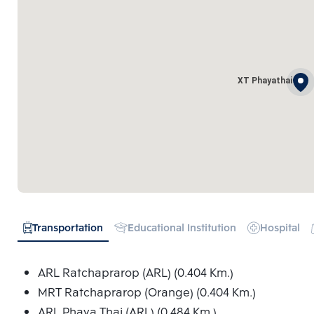
XT Phayathai
Transportation
Educational Institution
Hospital
ARL Ratchaprarop (ARL) (0.404 Km.)
MRT Ratchaprarop (Orange) (0.404 Km.)
ARL Phaya Thai (ARL) (0.484 Km.)