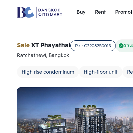
Buy
Rent
Promot
Sale
XT Phayathai
Ref:
C2908250013
Stru
Ratchathewi, Bangkok
High rise condominum
High-floor unit
Re
Add comparative units
Number 1