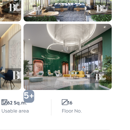
5+
62 Sq.m.
16
Usable area
Floor No.