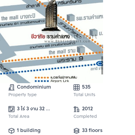
Condominium
535
Property type
Total Units
3 ไร่ 3 งาน 32 
2012
Total Area
ตารางวา
Completed
1 building
33 floors