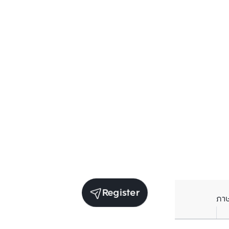
Register
ภา