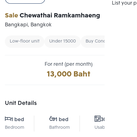
Compare
List your 
Sale
Chewathai Ramkamhaeng
Bangkapi, Bangkok
Low-floor unit
Under 15000
Buy Condo By Price
For rent (per month)
13,000 Baht
Unit Details
1 bed
1 bed
30 Sq.m.
Bedroom
Bathroom
Usable area