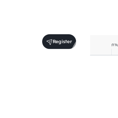
Register
ภา
Units for sale in the same project