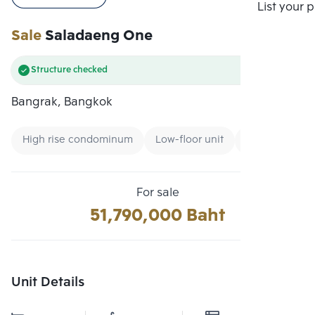
Compare
List your 
Sale
Saladaeng One
Structure checked
Bangrak, Bangkok
High rise condominum
Low-floor unit
Condo near B
For sale
51,790,000 Baht
Unit Details