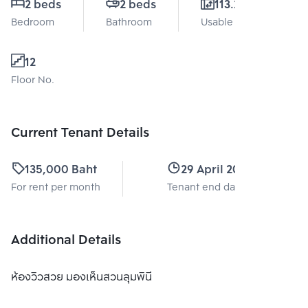
2 beds
2 beds
113.23 Sq.m.
Bedroom
Bathroom
Usable area
12
Floor No.
Current Tenant Details
135,000 Baht
29 April 2026
For rent per month
Tenant end date
Additional Details
ห้องวิวสวย มองเห็นสวนลุมพินี