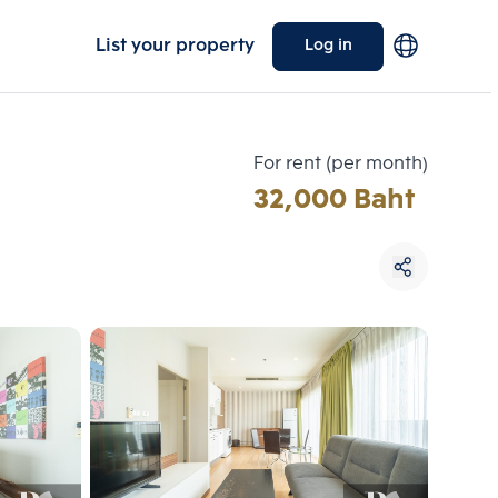
List your property
Log in
For rent (per month)
32,000 Baht
Choose comparative unit
Maximum 3 units
ive units
Compare
 3
Clear all