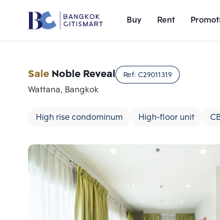
Buy
Rent
Promot
Sale
Noble Reveal
Ref:
C29011319
Wattana, Bangkok
High rise condominum
High-floor unit
C
Add comparative units
Number 1