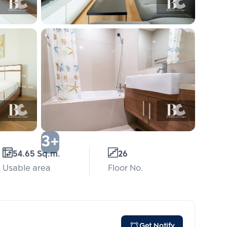
3+
54.65 Sq.m.
26
Usable area
Floor No.
Get Notify