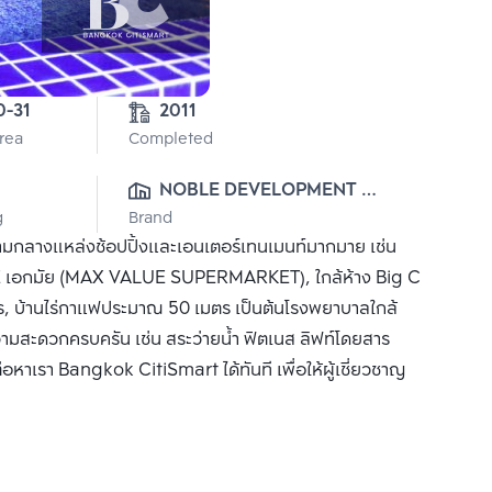
3-0-31 
2011
Area
Completed
NOBLE DEVELOPMENT 
g
Brand
PUBLIC CO., LTD.
่ามกลางแหล่งช้อปปิ้งและเอนเตอร์เทนเมนท์มากมาย เช่น
 เอกมัย (MAX VALUE SUPERMARKET), ใกล้ห้าง Big C
ตร, บ้านไร่กาแฟประมาณ 50 เมตร เป็นต้นโรงพยาบาลใกล้
ความสะดวกครบครัน เช่น สระว่ายน้ำ ฟิตเนส ลิฟท์โดยสาร
ต่อหาเรา Bangkok CitiSmart ได้ทันที เพื่อให้ผู้เชี่ยวชาญ