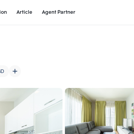
ion
Article
Agent Partner
Unit Images
Unit Details
Project Details
Nearby Places
BD
Add comparative units
Add comparat
Number 2
Number