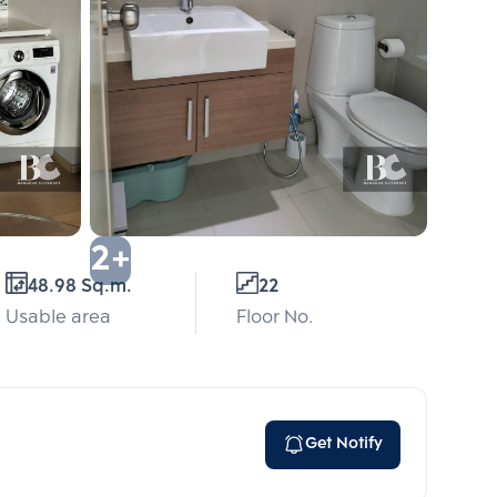
2+
48.98 Sq.m.
22
Usable area
Floor No.
Get Notify