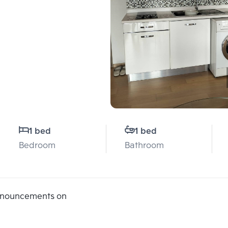
1 bed
1 bed
Bedroom
Bathroom
announcements on