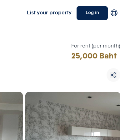
List your property
Log in
For rent (per month)
25,000 Baht
Choose comparative unit
Maximum 3 units
ive units
Compare
 3
Clear all