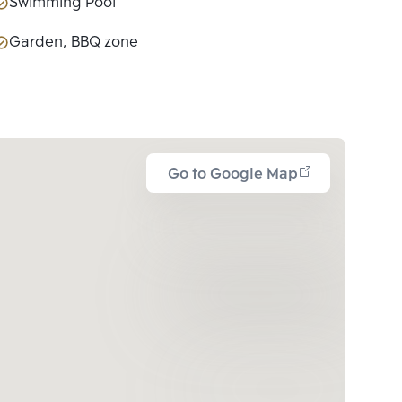
Swimming Pool
Garden, BBQ zone
Go to Google Map