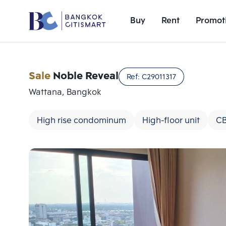
Buy
Rent
Promot
Sale
Noble Reveal
Ref:
C29011317
Wattana, Bangkok
High rise condominum
High-floor unit
C
Add comparative units
Number 1