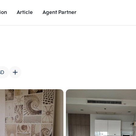
ion
Article
Agent Partner
Unit Images
Unit Details
Project Details
Nearby Places
BD
Add comparative units
Add comparat
Number 2
Number