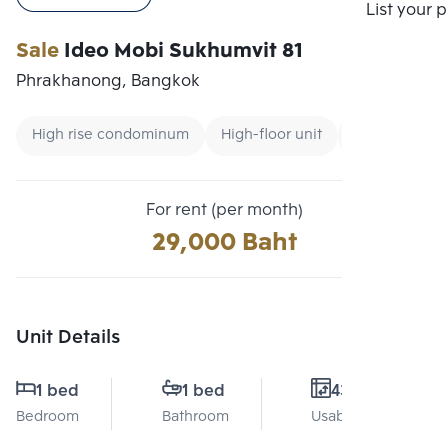
Compare
List your 
Sale
Ideo Mobi Sukhumvit 81
Phrakhanong, Bangkok
High rise condominum
High-floor unit
Condo near 
For rent (per month)
29,000 Baht
Unit Details
1 bed
1 bed
43 Sq.m.
Bedroom
Bathroom
Usable area