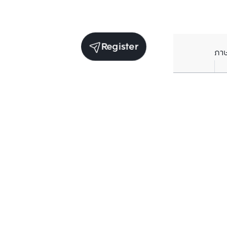
Register
ภา
Units for sale in the same project