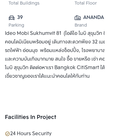
Total Buildings
Total Floor
39
ANANDA 
Parking
Brand
DEVELOPMENT 
Ideo Mobi Sukhumvit 81 (ไอดีโอ โมบิ สุขุมวิท 81)
PUBLIC CO., 
คอนโดมิเนียมพร้อมอยู่ เดินทางสะดวกพียง 32 เมตรจากสถานี
LTD.
รถไฟฟ้า อ่อนนุช พร้อมแหล่งช็อปปิ้ง, โรงพยาบาล, สถานศึกษา
และความบันเทิงมากมาย สนใจ ซื้อ ขายหรือ เช่า คอนโด ไอดีโอ
โมบิ สุขุมวิท ติดต่อหาเรา Bangkok CitiSmart ได้ทันที เพื่อให้ผู้
เชี่ยวชาญของเราได้แนะนำคอนโดให้กับท่าน
Facilities In Project
24 Hours Security