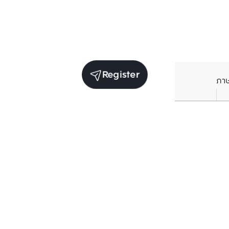
Register
ภา
Units for sale in the same project