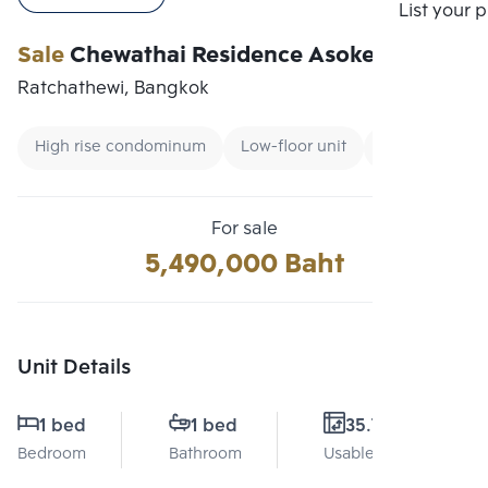
Compare
List your 
Sale
Chewathai Residence Asoke
Ratchathewi, Bangkok
High rise condominum
Low-floor unit
Condo near Un
For sale
5,490,000 Baht
Unit Details
1 bed
1 bed
35.7 Sq.m.
Bedroom
Bathroom
Usable area