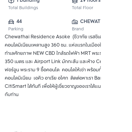
1 building
29 floors
Total Buildings
Total Floor
44
CHEWATHAI 
Parking
Brand
PUBLIC CO., 
Chewathai Residence Asoke (ชีวาทัย เรสซิเดนซ์ อโศก)
LTD.
คอนโดมิเนียมเพดานสูง 360 ซม. แห่งแรกในเมืองไทย ตั้งอยู่บน
ทำเลศักยภาพ NEW CBD ใกล้รถไฟฟ้า MRT พระราม 9 เพียง
350 เมตร และ Airport Link มักกะสัน และห้าง Central , ห้าง
ฟอร์จูน พระราม 9 ซื้อคอนโด คอนโดให้เช่า พร้อมทั้งฝากขาย
คอนโดมิเนียม เอคิว อาเรีย อโศก ติดต่อหาเรา Bangkok
CitiSmart ได้ทันที เพื่อให้ผู้เชี่ยวชาญของเราได้แนะนำคอนโดให้
กับท่าน