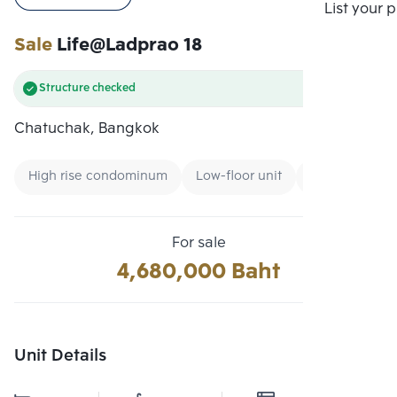
Compare
List your 
Sale
Life@Ladprao 18
Structure checked
Chatuchak, Bangkok
High rise condominum
Low-floor unit
Condo near G
For sale
4,680,000 Baht
Unit Details