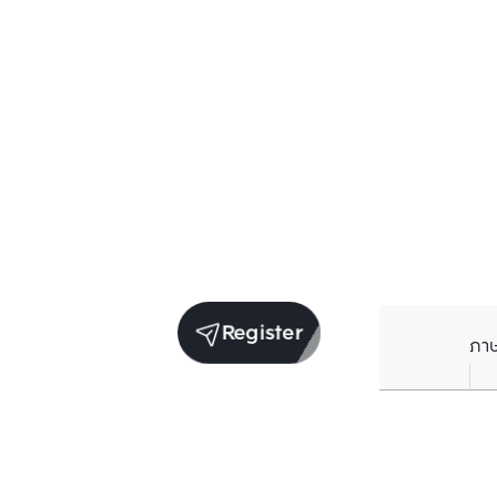
Register
ภา