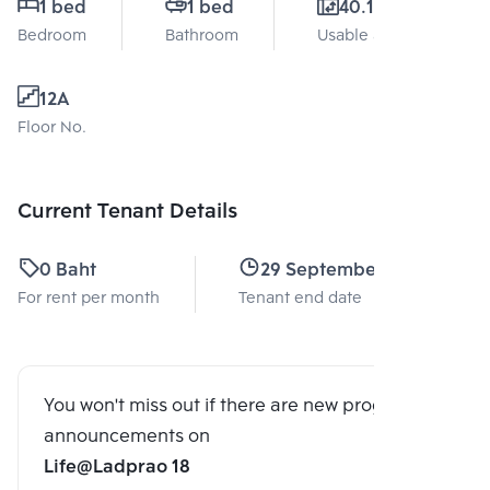
1 bed
1 bed
40.11 Sq.m.
Bedroom
Bathroom
Usable area
12A
Floor No.
Current Tenant Details
0 Baht
29 September 2023
For rent per month
Tenant end date
You won't miss out if there are new program
announcements on
Life@Ladprao 18