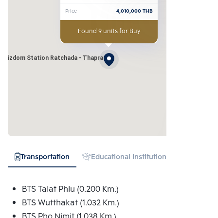
Thapra
Price
4,010,000
THB
Found 9 units for Buy
Whizdom Station Ratchada - Thapra
Transportation
Educational Institution
Hospital
BTS Talat Phlu (0.200 Km.)
BTS Wutthakat (1.032 Km.)
BTS Pho Nimit (1.038 Km.)