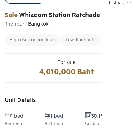
Compare
List your 
Sale
Whizdom Station Ratchada - Thapra
Thonburi, Bangkok
High rise condominum
Low-floor unit
Condo near Un
For sale
4,010,000 Baht
Unit Details
1 bed
1 bed
30.19 Sq.m.
Bedroom
Bathroom
Usable area