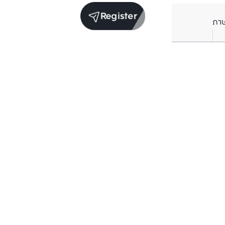
Register
ภา
Units for sale in the same project