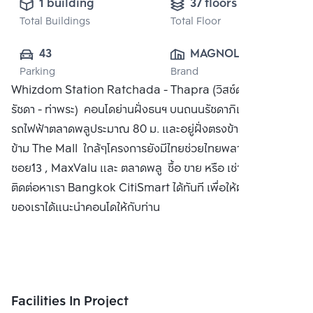
1 building
37 floors
Total Buildings
Total Floor
43
MAGNOLIA 
Parking
Brand
QUALITY 
Whizdom Station Ratchada - Thapra (วิสซ์ดอม สเตชั่น
DEVELOPMENT 
รัชดา - ท่าพระ) คอนโดย่านฝั่งธนฯ บนถนนรัชดาภิเษก ใกล้สถานี
CORPORATION 
รถไฟฟ้าตลาดพลูประมาณ 80 ม. และอยู่ฝั่งตรงข้าม อยู่ฝั่งตรง
CO., LTD.
ข้าม The Mall ใกล้ๆโครงการยังมีไทยช่วยไทยพลาซ่า , ตลาด
ซอย13 , MaxValu และ ตลาดพลู ซื้อ ขาย หรือ เช่า คอนโด
ติดต่อหาเรา Bangkok CitiSmart ได้ทันที เพื่อให้ผู้เชี่ยวชาญ
ของเราได้แนะนำคอนโดให้กับท่าน
Facilities In Project