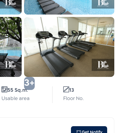
3+
55 Sq.m.
13
Usable area
Floor No.
Get Notify