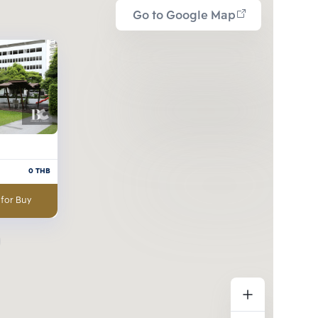
Go to Google Map
0
THB
 for Buy