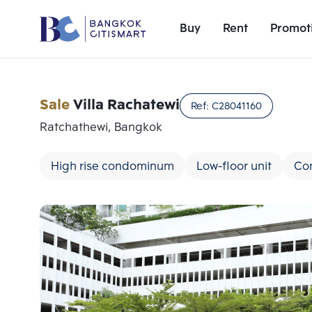
Buy
Rent
Promot
Sale
Villa Rachatewi
Ref:
C28041160
Ratchathewi, Bangkok
High rise condominum
Low-floor unit
Co
Add comparative units
Number 1