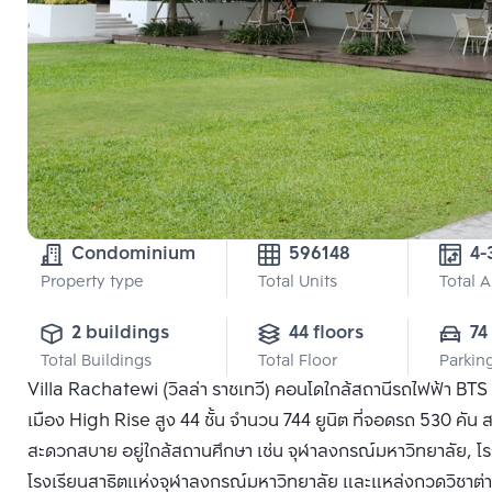
Condominium
596148
4-
Property type
Total Units
Total 
2 buildings
44 floors
74
Total Buildings
Total Floor
Parkin
Villa Rachatewi (วิลล่า ราชเทวี) คอนโดใกล้สถานีรถไฟฟ้า BTS
เมือง High Rise สูง 44 ชั้น จำนวน 744 ยูนิต ที่จอดรถ 530 คัน
สะดวกสบาย อยู่ใกล้สถานศึกษา เช่น จุฬาลงกรณ์มหาวิทยาลัย, โรง
โรงเรียนสาธิตแห่งจุฬาลงกรณ์มหาวิทยาลัย และแหล่งกวดวิชาต่า