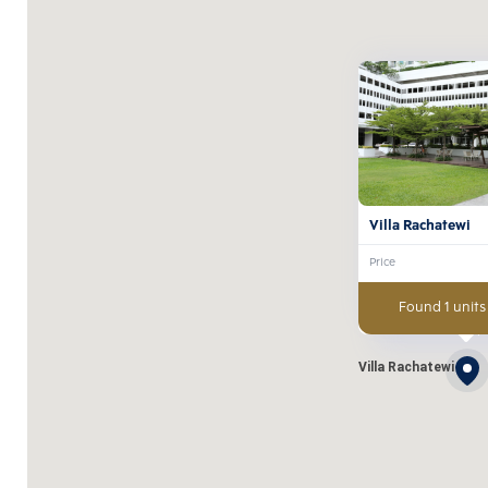
Villa Rachatewi
Price
Found 1 units
Villa Rachatewi