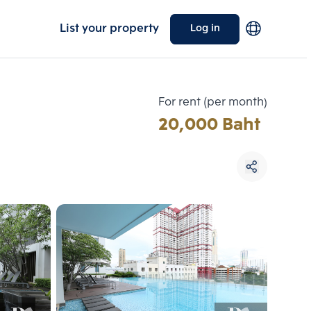
List your property
Log in
For rent (per month)
20,000 Baht
Choose comparative unit
Maximum 3 units
ive units
Compare
 3
Clear all