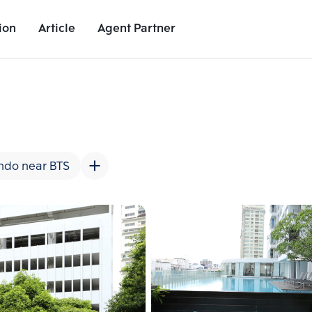
ion
Article
Agent Partner
Unit Images
Unit Details
Project Details
Nearby Places
ndo near BTS
Add comparative units
Add comparat
Number 2
Number