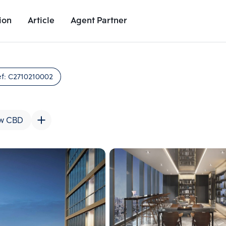
ion
Article
Agent Partner
Unit Images
Unit Details
Project Details
Nearby Places
ef:
C2710210002
w CBD
Add comparative units
Add comparat
Number 2
Number