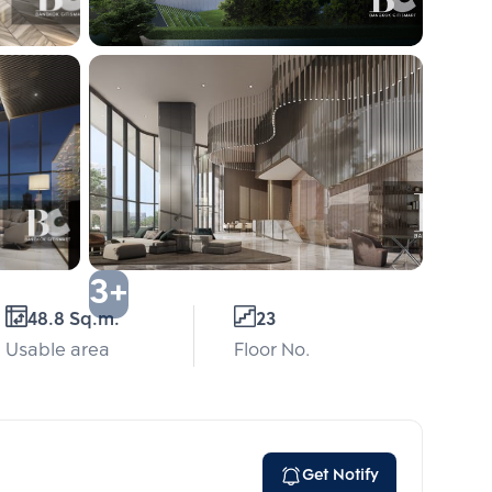
3+
48.8 Sq.m.
23
Usable area
Floor No.
Get Notify