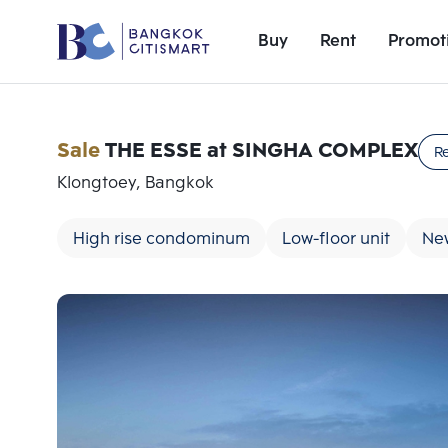
Buy
Rent
Promot
Sale
THE ESSE at SINGHA COMPLEX
R
Klongtoey, Bangkok
High rise condominum
Low-floor unit
Ne
Add comparative units
Number 1