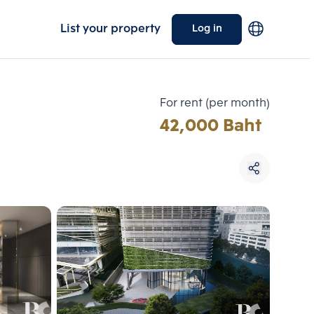
List your property
Log in
For rent (per month)
42,000 Baht
Choose comparative unit
Maximum 3 units
ive units
Compare
 3
Clear all