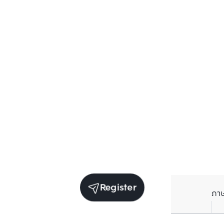
Register
ภา