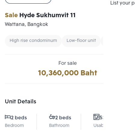
Compare
List your 
Sale
Hyde Sukhumvit 11
Wattana, Bangkok
High rise condominum
Low-floor unit
CBD
For sale
10,360,000 Baht
Unit Details
2 beds
2 beds
53 Sq.m.
Bedroom
Bathroom
Usable area