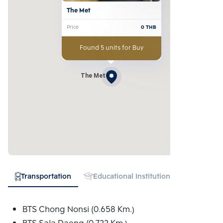
The Met
Price
0
THB
Found 5 units for Buy
The Met
Transportation
Educational Institution
Hospital
BTS Chong Nonsi (0.658 Km.)