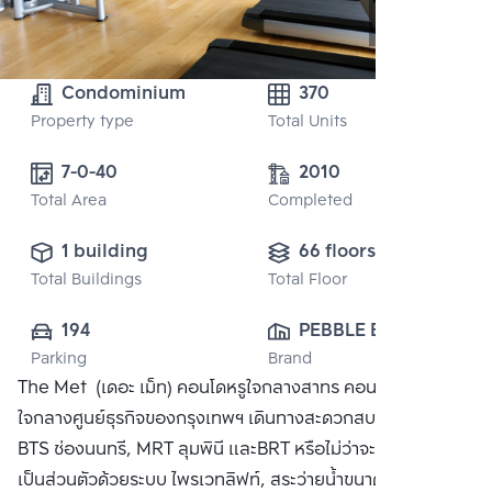
Condominium
370
Property type
Total Units
7-0-40
2010
Total Area
Completed
1 building
66 floors
Total Buildings
Total Floor
194
PEBBLE BAY 
Parking
Brand
(THAILAND) CO., 
The Met (เดอะ เม็ท) คอนโดหรูใจกลางสาทร คอนโดสูง 66 ชั้น
LTD.
ใจกลางศูนย์ธุรกิจของกรุงเทพฯ เดินทางสะดวกสบายสู่รถไฟฟ้า
BTS ช่องนนทรี, MRT ลุมพินี และBRT หรือไม่ว่าจะเป็นทางด่วน
เป็นส่วนตัวด้วยระบบ ไพรเวทลิฟท์, สระว่ายน้ำขนาด 50 เมตร