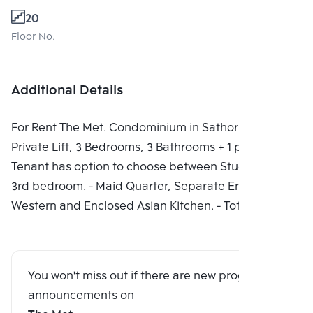
20
Floor No.
Additional Details
For Rent The Met. Condominium in Sathorn. 194 Sq.m.
Private Lift, 3 Bedrooms, 3 Bathrooms + 1 powder. -
Tenant has option to choose between Study room or
3rd bedroom. - Maid Quarter, Separate Enclosed
Western and Enclosed Asian Kitchen. - Total of 4 balc
You won't miss out if there are new program
announcements on