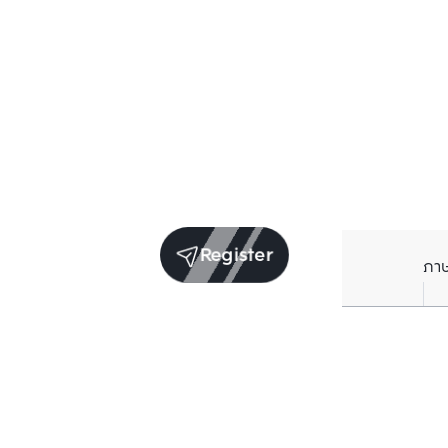
Register
ภา
Units for sale in the same project