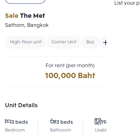
Compare
List your 
Sale
The Met
Sathorn, Bangkok
High-floor unit
Corner Unit
Buy
For rent (per month)
100,000 Baht
Unit Details
3 beds
3 beds
194 Sq.m.
Bedroom
Bathroom
Usable area