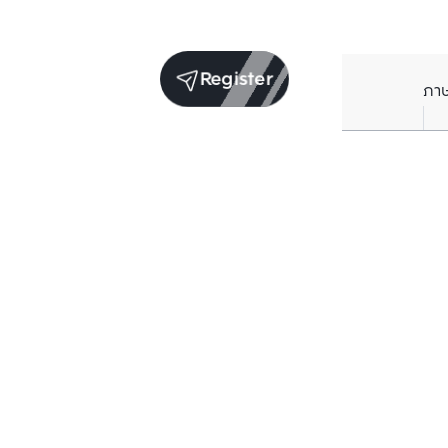
Register
ภา
Units for sale in the same project
Structure checked