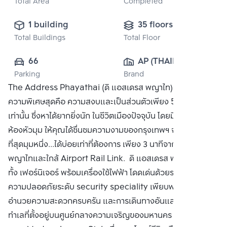
Total Area
Completed
1 building
35 floors
Total Buildings
Total Floor
66
AP (THAILAND) 
Parking
Brand
PUBLIC CO., 
The Address Phayathai (ดิ แอสเดรส พญาไท) คอนโดหรูที่มี
LTD.
ความพิเศษสุดคือ ความสงบและเป็นส่วนตัวเพียง 5 ยูนิต ต่อชั้น
เท่านั้น ซึ่งหาได้ยากยิ่งนัก ในชีวิตเมืองปัจจุบัน โดยมี 4 ยูนิตเป็น
ห้องหัวมุม ให้คุณได้ชื่นชมความงามของกรุงเทพฯ จากมุมที่สวย
ที่สุดมุมหนึ่ง...ได้บ่อยเท่าที่ต้องการ เพียง 3 นาทีจาก BTS สถานี
พญาไทและใกล้ Airport Rail Link. ดิ แอสเดรส พญาไท ให้ครบ
ทั้ง เฟอร์นิเจอร์ พร้อมเครื่องใช้ไฟฟ้า โดดเด่นด้วยระบบรักษา
ความปลอดภัยระดับ security speciality เพียบพร้อมด้วยสิ่ง
อำนวยความสะดวกครบครัน และการเดินทางอันแสนสบาย ด้วย
ทำเลที่ตั้งอยู่บนศูนย์กลางความเจริญของมหานคร การออกแบบ