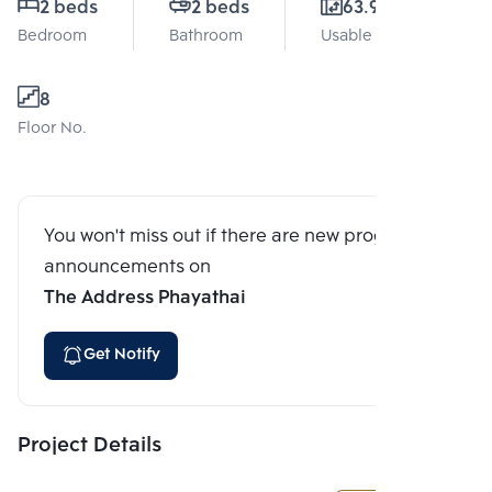
2 beds
2 beds
63.98 Sq.m.
Bedroom
Bathroom
Usable area
8
Floor No.
You won't miss out if there are new program
announcements on
The Address Phayathai
Get Notify
Project Details