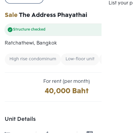
Compare
List your 
Sale
The Address Phayathai
Structure checked
Ratchathewi, Bangkok
High rise condominum
Low-floor unit
Condo near B
For rent (per month)
40,000 Baht
Unit Details