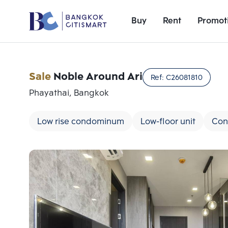
Buy
Rent
Promot
Sale
Noble Around Ari
Ref:
C26081810
Phayathai, Bangkok
Low rise condominum
Low-floor unit
Con
Add comparative units
Number 1