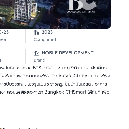
0-23
2023
Area
Completed
NOBLE DEVELOPMENT 
g
Brand
PUBLIC CO., LTD.
พหลโยธิน ห่างจาก BTS อารีย์ ประมาณ 90 เมตร ฝั่งเดียว
บไลฟ์สไตล์พนักงานออฟฟิศ อีกทั้งยังใกล้สำนักงาน ออฟฟิศ
ยวรรณ , โชว์รูมเบนซ์ ราชครู, ปั๊มน้ำมันเชลล์ , อาคาร
ือ เช่า คอนโด ติดต่อหาเรา Bangkok CitiSmart ได้ทันที เพื่อ