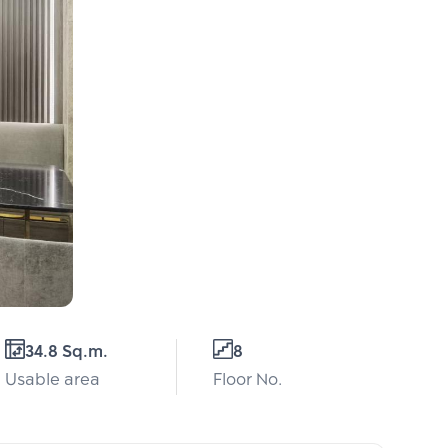
34.8 Sq.m.
8
Usable area
Floor No.