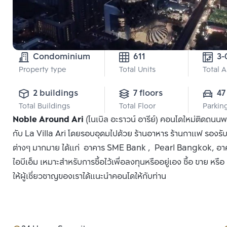
Condominium
611
3-
Property type
Total Units
Total 
2 buildings
7 floors
47
Total Buildings
Total Floor
Parkin
Noble Around Ari
(โนเบิล อะราวน์ อารีย์) คอนโดใหม่ติดถนน
กับ La Villa Ari โดยรอบอุดมไปด้วย ร้านอาหาร ร้านกาแฟ รองรั
ต่างๆ มากมาย ได้แก่ อาคาร SME Bank , Pearl Bangkok, อาคารปิ
ไอบีเอ็ม เหมาะสำหรับการซื้อไว้เพื่อลงทุนหรืออยู่เอง ซื้อ ขาย หร
ให้ผู้เชี่ยวชาญของเราได้แนะนำคอนโดให้กับท่าน