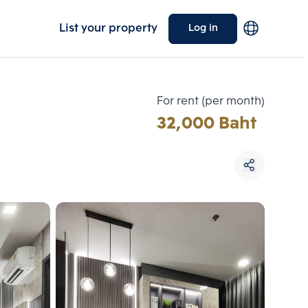
List your property
Log in
For rent (per month)
32,000 Baht
Choose comparative unit
Maximum 3 units
ive units
Compare
 3
Clear all