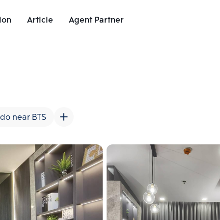
ion
Article
Agent Partner
Unit Images
Unit Details
Project Details
Nearby Places
do near BTS
Add comparative units
Add comparat
Number 2
Number