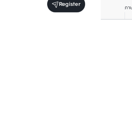
Register
ภา
Units for sale in the same project