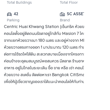
Total Buildings
Total Floor
42
SC ASSET 
Parking
Brand
CORPORATION 
Centric Huai Khwang Station (เซ็นทริค ห้วยขวาง สเตชั่น)
PUBLIC CO., 
คอนโดตั้งอยู่ติดถนนรัชดาอยู่ใกล้กับ Masion 7 โครงการอยู่ห่าง
LTD.
จากแยกห้วยขวางมา 180 เมตร และอยู่ห่างจาก MRT สถานี
ห้วยขวางตรงทางออก 1 มาประมาณ 120 เมตร ทำเลคงสะดวก
ต่อการใช้รถไฟใต้ดิน สะดวกสบายเนื่องจากโครงการติดถนนใหญ่
ค่อนข้างจะอุดมสมบูรณ์พอสมควร มีตลาด ร้านอาหาร แผงขาย
อาหาร อยู่ไม่ไกลในระยะเดิน ซื้อ ขาย หรือ เช่า คอนโด เซ็นทริค
ห้วยขวาง สเตชั่น ติดต่อหาเรา Bangkok CitiSmart ได้ทันที
เพื่อให้ผู้เชี่ยวชาญของเราได้แนะนำคอนโดให้กับท่าน