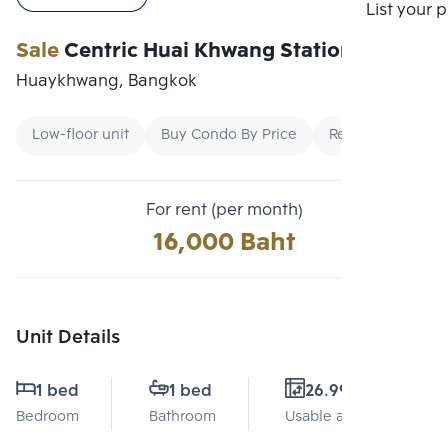
Compare
List your 
Sale
Centric Huai Khwang Station
Huaykhwang, Bangkok
Low-floor unit
Buy Condo By Price
Rent Second-Ha
For rent (per month)
16,000 Baht
Unit Details
1 bed
1 bed
26.99 Sq.m.
Bedroom
Bathroom
Usable area