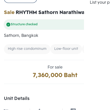
Compare
List your 
Sale
RHYTHM Sathorn Narathiwas
Structure checked
Sathorn, Bangkok
High rise condominum
Low-floor unit
Condo near B
For sale
7,360,000 Baht
Unit Details