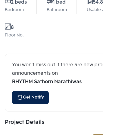
2 beds
1 bed
54.81 Sq.m.
Bedroom
Bathroom
Usable area
8
Floor No.
You won't miss out if there are new program
announcements on
RHYTHM Sathorn Narathiwas
Get Notify
Project Details