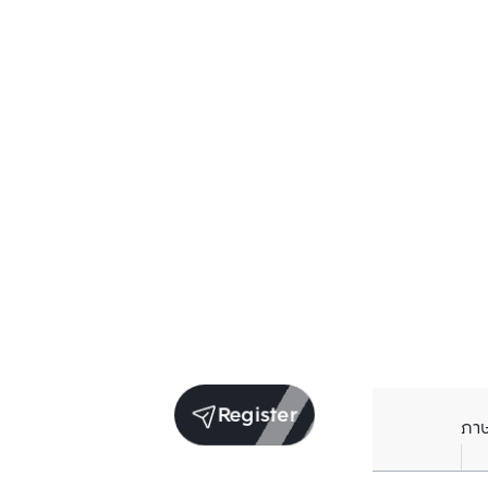
Register
ภา