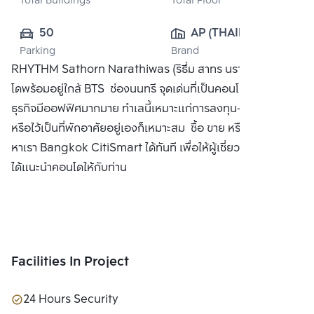
Total Buildings
Total Floor
50
AP (THAILAND) 
Parking
Brand
PUBLIC CO., 
RHYTHM Sathorn Narathiwas (ริธึ่ม สาทร นราธิวาส) คอน
LTD.
โดพร้อมอยู่ใกล้ BTS ช่องนนทรี จุดเด่นที่เป็นคอนโดใจกลางย่าน
ธุรกิจมีออฟฟิศมากมาย ทำเลนี้เหมาะแก่การลงทุน-ปล่อยเช่า
หรือไว้เป็นที่พักอาศัยอยู่เองก็เหมาะสม ซื้อ ขาย หรือ เช่า ติดต่อ
หาเรา Bangkok CitiSmart ได้ทันที เพื่อให้ผู้เชี่ยวชาญของเรา
ได้แนะนำคอนโดให้กับท่าน
Facilities In Project
24 Hours Security