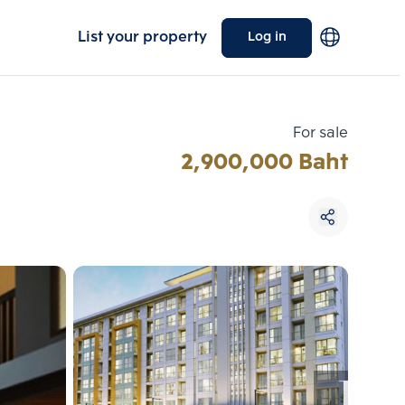
List your property
Log in
For sale
2,900,000 Baht
Choose comparative unit
Maximum 3 units
ive units
Compare
 3
Clear all