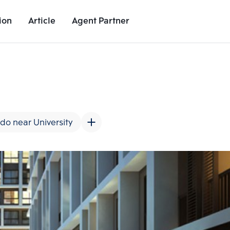
ion
Article
Agent Partner
Unit Images
Unit Details
Project Details
Nearby Places
do near University
Add comparative units
Add comparat
Number 2
Number