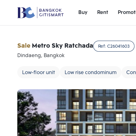
Buy
Rent
Promot
Sale
Metro Sky Ratchada
Ref:
C26041603
Dindaeng, Bangkok
Low-floor unit
Low rise condominum
Con
Add comparative units
Number 1