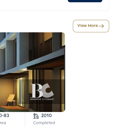
View More
5-0-83 
2010
Area
Completed