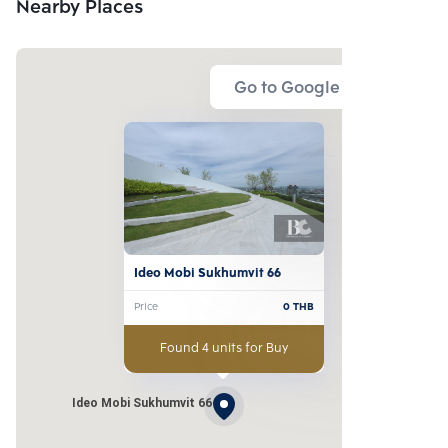
Nearby Places
Go to Google Map
Ideo Mobi Sukhumvit 66
Price
0
THB
Found 4 units for Buy
Ideo Mobi Sukhumvit 66