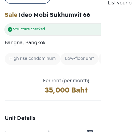
Compare
List your 
Sale
Ideo Mobi Sukhumvit 66
Structure checked
Bangna, Bangkok
High rise condominum
Low-floor unit
Expressway
For rent (per month)
35,000 Baht
Unit Details