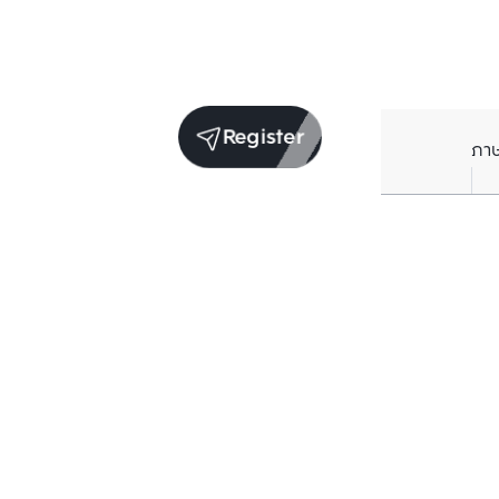
Register
ภา
Units for sale in the same project