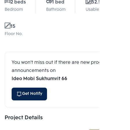
2 beds
1 bed
52.5 Sq.m.
Bedroom
Bathroom
Usable area
15
Floor No.
You won't miss out if there are new program
announcements on
Ideo Mobi Sukhumvit 66
Get Notify
Project Details