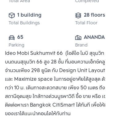
Total Area
Completed
1 building
28 floors
Total Buildings
Total Floor
65
ANANDA 
Parking
Brand
DEVELOPMENT 
Ideo Mobi Sukhumvit 66 (ไอดีโอ โมบิ สุขุมวิท 66) คอนโด
PUBLIC CO., 
บนถนนสุขุมวิท 66 สูง 28 ชั้น ที่มอบความเอ็กซ์คลูซีฟด้วย
LTD.
จำนวนเพียง 298 ยูนิต กับ Design Unit Layout ที่กว้างขวาง
และ Maximize space ในการอยู่อาศัยได้สูงสุด ด้วยหน้ากว้าง
กว่า 10 ม. เดินทางสะดวกสบาย เพียง 50 เมตร ถึงรถไฟฟ้า BTS
สถานีอุดมสุข ใกล้ทางด่วนบูรพาวิถี ซื้อ ขาย หรือ เช่าคอนโด
ติดต่อหาเรา Bangkok CitiSmart ได้ทันที เพื่อให้ผู้เชี่ยวชาญ
ของเราได้แนะนำคอนโดให้กับท่าน