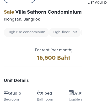
Compare
List your 
Sale
Villa Sathorn Condominium
Klongsan, Bangkok
High rise condominum
High-floor unit
Condo near 
For rent (per month)
16,500 Baht
Unit Details
Studio
1 bed
37.93 Sq.m.
Bedroom
Bathroom
Usable area