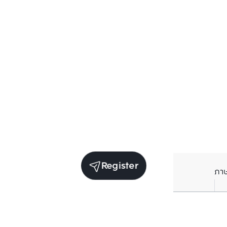
Register
ภา