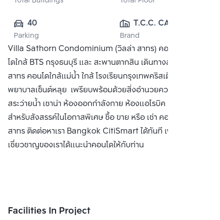
Total Buildings
Total Floor
40
T.C.C. CAPITAL 
Parking
Brand
LAND CO., LTD.
Villa Sathorn Condominium (วิลล่า สาทร) คอนโดหรู คอน
โดใกล้ BTS กรุงธนบุรี และ สะพานตากสิน เดินทางสะดวกสบายสู่
สาทร คอนโดใกล้แม่น้ำ ใกล้ โรงเรียนกรุงเทพคริสเตียน โรง
พยาบาลเซ็นต์หลุย เพรียบพร้อมด้วยสิ่งอำนวยความสะดวก เช่น
สระว่ายน้ำ เซาน่า ห้องออกกำลังกาย ห้องแอโรบิค และห้อง
สำหรับสังสรรค์ในโอกาสพิเศษ ซื้อ ขาย หรือ เช่า คอนโด วิลล่า
สาทร ติดต่อหาเรา Bangkok CitiSmart ได้ทันที เพื่อให้ผู้
เชี่ยวชาญของเราได้แนะนำคอนโดให้กับท่าน
Facilities In Project