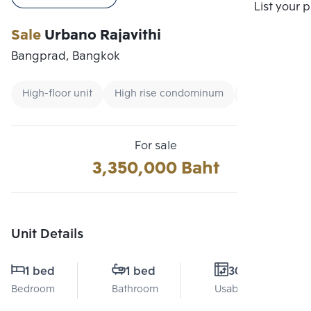
Compare
List your 
Sale
Urbano Rajavithi
Bangprad, Bangkok
High-floor unit
High rise condominum
Condo Ready
For sale
3,350,000 Baht
Unit Details
1 bed
1 bed
30 Sq.m.
Bedroom
Bathroom
Usable area