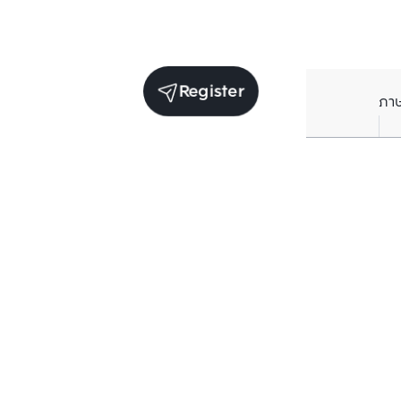
Register
ภา
Units for sale in the same project