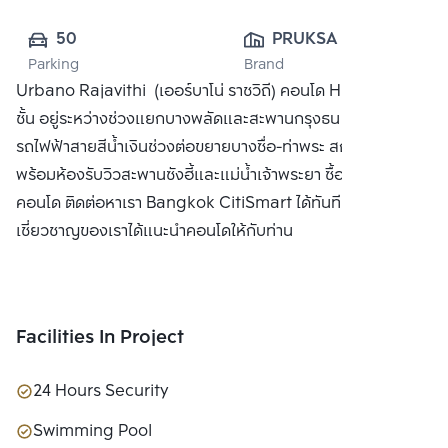
50
PRUKSA REAL 
Parking
Brand
ESTATE PUBLIC 
Urbano Rajavithi (เออร์บาโน่ ราชวิถี) คอนโด High Rise 27
CO.,LTD
ชั้น อยู่ระหว่างช่วงแยกบางพลัดและสะพานกรุงธน (ซังฮี้) ใกล้
รถไฟฟ้าสายสีน้ำเงินช่วงต่อขยายบางซื่อ-ท่าพระ สถานี สิรินธร
พร้อมห้องรับวิวสะพานซังฮี้และแม่น้ำเจ้าพระยา ซื้อ ขาย หรือ เช่า
คอนโด ติดต่อหาเรา Bangkok CitiSmart ได้ทันที เพื่อให้ผู้
เชี่ยวชาญของเราได้แนะนำคอนโดให้กับท่าน
Facilities In Project
24 Hours Security
Swimming Pool