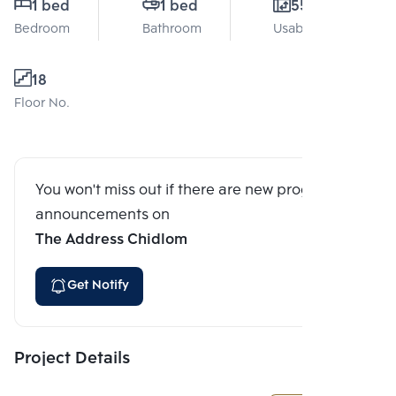
1 bed
1 bed
55 Sq.m.
Bedroom
Bathroom
Usable area
18
Floor No.
You won't miss out if there are new program
announcements on
The Address Chidlom
Get Notify
Project Details