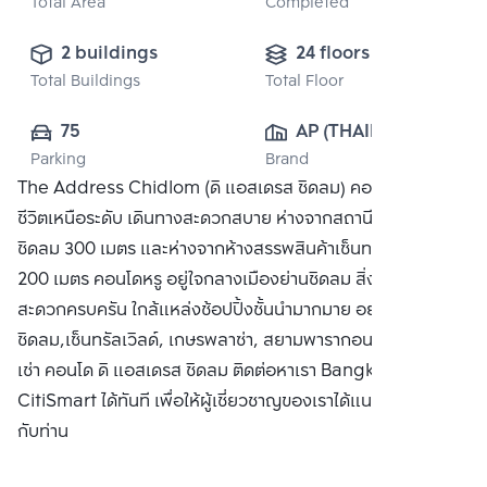
Total Area
Completed
2 buildings
24 floors
Total Buildings
Total Floor
75
AP (THAILAND) 
Parking
Brand
PUBLIC CO., 
The Address Chidlom (ดิ แอสเดรส ชิดลม) คอนโดที่ให้คุณใช้
LTD.
ชีวิตเหนือระดับ เดินทางสะดวกสบาย ห่างจากสถานีรถไฟฟ้า BTS
ชิดลม 300 เมตร และห่างจากห้างสรรพสินค้าเซ็นทรัล ชิดลม
200 เมตร คอนโดหรู อยู่ใจกลางเมืองย่านชิดลม สิ่งอำนวย
สะดวกครบครัน ใกล้แหล่งช้อปปิ้งชั้นนำมากมาย อย่าง เซ็นทรัล
ชิดลม,เซ็นทรัลเวิลด์, เกษรพลาซ่า, สยามพารากอน ซื้อ ขาย หรือ
เช่า คอนโด ดิ แอสเดรส ชิดลม ติดต่อหาเรา Bangkok
CitiSmart ได้ทันที เพื่อให้ผู้เชี่ยวชาญของเราได้แนะนำคอนโดให้
กับท่าน