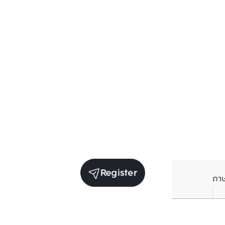
Register
ภา