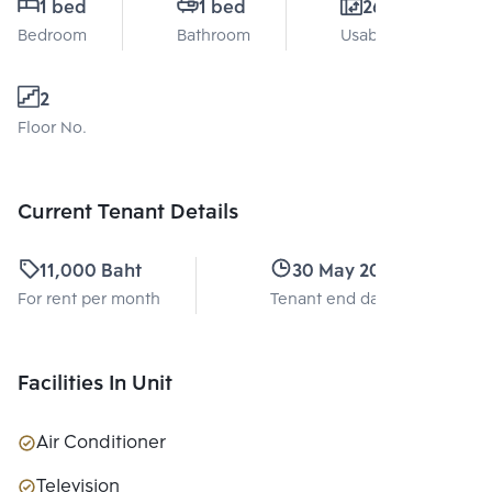
1 bed
1 bed
26 Sq.m.
Bedroom
Bathroom
Usable area
2
Floor No.
Current Tenant Details
11,000 Baht
30 May 2025
For rent per month
Tenant end date
Facilities In Unit
Air Conditioner
Television