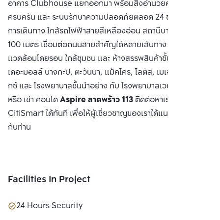
อาคาร Clubhouse แยกออกมา พร้อมสิ่งอำนวยความสะดวก
ครบครัน และ ระบบรักษาความปลอดภัยตลอด 24 ชม. สะดวกทุก
การเดินทาง ใกล้รถไฟฟ้าสายสีเหลืองอ่อน สถานีบางกะปิ เพียง
100 เมตร เชื่อมต่อถนนสายสำคัญได้หลายเส้นทาง สภาพ
แวดล้อมโดยรอบ ใกล้ชุมชน และ ห้างสรรพสินค้าชั้นนำ อย่าง
เดอะมอลล์ บางกะปิ, ตะวันนา, แม็คโคร, โลตัส, เมเจอร์ ซีนีเพล็
กซ์ และ โรงพยาบาลชั้นนำอย่าง กับ โรงพยาบาลเวชธานี ซื้อ ขาย
หรือ เช่า คอนโด
Aspire ลาดพร้าว 113
ติดต่อหาเรา Bangkok
CitiSmart ได้ทันที เพื่อให้ผู้เชี่ยวชาญของเราได้แนะนำคอนโดให้
กับท่าน
Facilities In Project
24 Hours Security