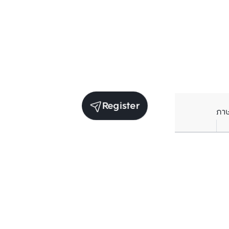
Register
ภา
Units for sale in the same project