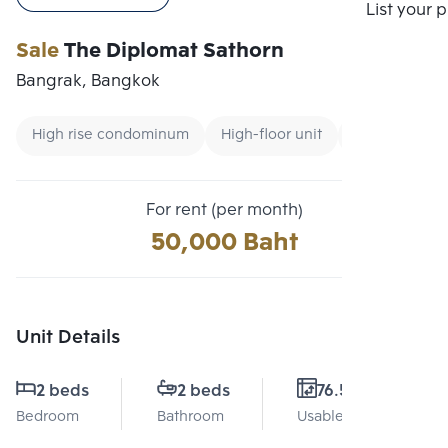
Compare
List your 
Sale
The Diplomat Sathorn
Bangrak, Bangkok
High rise condominum
High-floor unit
CBD
For rent (per month)
50,000 Baht
Unit Details
2 beds
2 beds
76.5 Sq.m.
Bedroom
Bathroom
Usable area