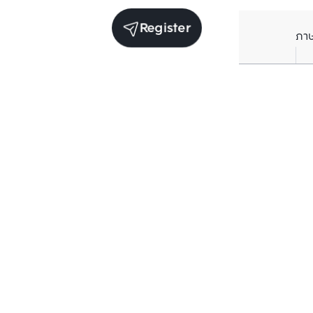
Register
ภา
Units for sale in the same project