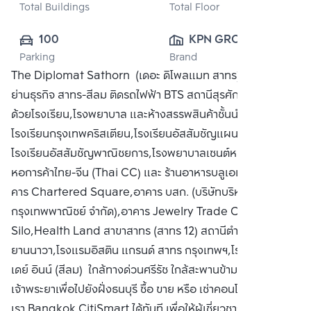
Total Buildings
Total Floor
100
KPN GROUP 
Parking
Brand
CORPORATION 
The Diplomat Sathorn (เดอะ ดิโพลแมท สาทร) อยู่ใจกลาง
CO., LTD.
ย่านธุรกิจ สาทร-สีลม ติดรถไฟฟ้า BTS สถานีสุรศักดิ์ แวดล้อม
ด้วยโรงเรียน,โรงพยาบาล และห้างสรรพสินค้าชั้นนำ อาทิ
โรงเรียนกรุงเทพคริสเตียน,โรงเรียนอัสสัมชัญแผนกประถม และ
โรงเรียนอัสสัมชัญพาณิชยการ,โรงพยาบาลเซนต์หลุยส์,อาคาร
หอการค้าไทย-จีน (Thai CC) และ ร้านอาหารบลูเอเลเฟ่นท์มอา
คาร Chartered Square,อาคาร บสก. (บริษัทบริหารสินทรัพย์
กรุงเทพพาณิชย์ จำกัด),อาคาร Jewelry Trade Center
Silo,Health Land สาขาสาทร (สาทร 12) สถานีตำรวจ
ยานนาวา,โรงแรมอิสติน แกรนด์ สาทร กรุงเทพฯ,โรงแรมฮอลิ
เดย์ อินน์ (สีลม) ใกล้ทางด่วนศรีรัช ใกล้สะพานข้ามแม่น้ำ
เจ้าพระยาเพื่อไปยังฝั่งธนบุรี ซื้อ ขาย หรือ เช่าคอนโด ติดต่อหา
เรา Bangkok CitiSmart ได้ทันที เพื่อให้ผู้เชี่ยวชาญของเราได้