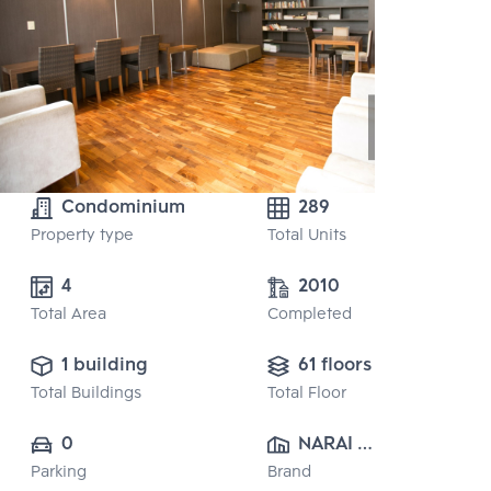
Condominium
289
Property type
Total Units
4
2010
Total Area
Completed
1 building
61 floors
Total Buildings
Total Floor
0
NARAI 
Parking
Brand
PROPERTY CO., 