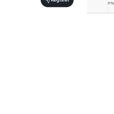
Register
ภา
Units for sale in the same project