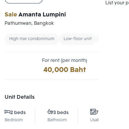
Compare
List your 
Sale
Amanta Lumpini
Pathumwan, Bangkok
High rise condominum
Low-floor unit
Condo near B
For rent (per month)
40,000 Baht
Unit Details
2 beds
3 beds
77 Sq.m.
Bedroom
Bathroom
Usable area