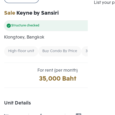
Compare
List your 
Sale
Keyne by Sansiri
Structure checked
Klongtoey, Bangkok
High-floor unit
Buy Condo By Price
30000 - 40000
For rent (per month)
35,000 Baht
Unit Details