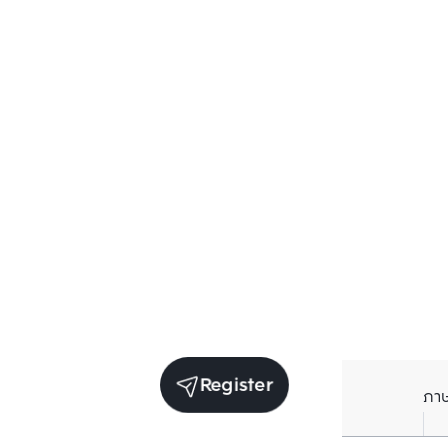
Register
ภา