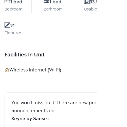
1 bed
1 bed
33.5 Sq.m.
Bedroom
Bathroom
Usable area
21
Floor No.
Facilities In Unit
Wireless Internet (Wi-Fi)
You won't miss out if there are new program
announcements on
Keyne by Sansiri