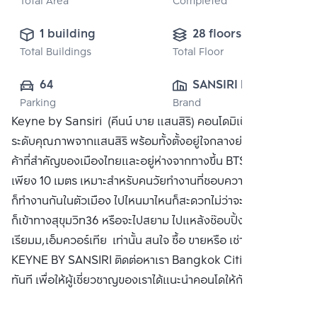
Total Area
Completed
1 building
28 floors
Total Buildings
Total Floor
64
SANSIRI PUBLIC 
Parking
Brand
CO., LTD.
Keyne by Sansiri (คีนน์ บาย แสนสิริ) คอนโดมิเนียมพร้อมอยู่
ระดับคุณภาพจากแสนสิริ พร้อมทั้งตั้งอยู่ใจกลางย่านธุรกิจการ
ค้าที่สำคัญของเมืองไทยและอยู่ห่างจากทางขึ้น BTS ทองหล่อ
เพียง 10 เมตร เหมาะสำหรับคนวัยทำงานที่ชอบความสะดวกแล้ว
ก็ทำงานกันในตัวเมือง ไปไหนมาไหนก็สะดวกไม่ว่าจะเป็นพระราม4
ก็เข้าทางสุขุมวิท36 หรือจะไปสยาม ไปแหล้งช๊อบปิ้งอย่าง เอ็มโพ
เรียมม,เอ็มควอร์เทีย เท่านั้น สนใจ ซื้อ ขายหรือ เช่า คอนโด
KEYNE BY SANSIRI ติดต่อหาเรา Bangkok CitiSmart ได้
ทันที เพื่อให้ผู้เชี่ยวชาญของเราได้แนะนำคอนโดให้กับท่าน