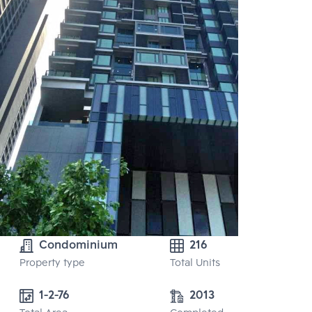
Condominium
216
Property type
Total Units
1-2-76
2013