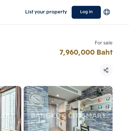
List your property
Log in
For sale
7,960,000 Baht
Choose comparative unit
Maximum 3 units
ive units
Compare
 3
Clear all