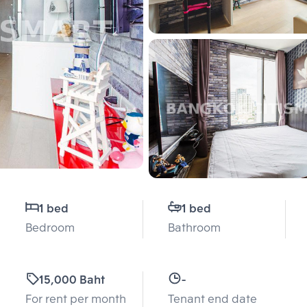
1 bed
1 bed
Bedroom
Bathroom
15,000 Baht
-
For rent per month
Tenant end date