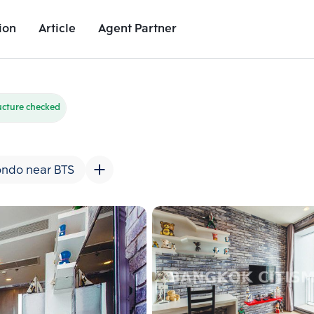
ion
Article
Agent Partner
Unit Images
Unit Details
Project Details
Nearby Places
ucture checked
ndo near BTS
Add comparative units
Add comparat
Number 2
Number