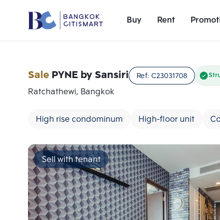
Buy
Rent
Promot
Sale
PYNE by Sansiri
Ref:
C23031708
Str
Ratchathewi, Bangkok
High rise condominum
High-floor unit
Co
Sell with tenant
Add comparative units
Number 1