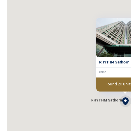
RHYTHM Sathorn
Price
Found 20 units
RHYTHM Sathorn