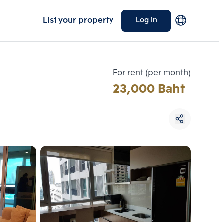
List your property
Log in
For rent (per month)
23,000 Baht
Choose comparative unit
Maximum 3 units
ive units
Compare
 3
Clear all