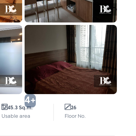
4+
45.3 Sq.m.
26
Usable area
Floor No.