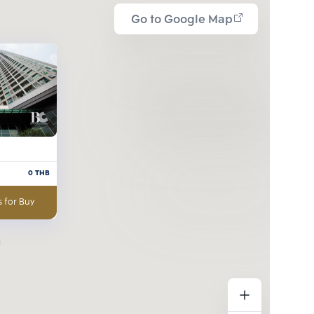
Go to Google Map
0
THB
 for Buy