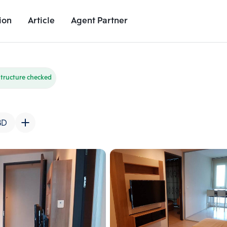
ion
Article
Agent Partner
Unit Images
Unit Details
Project Details
Nearby Places
tructure checked
BD
Add comparative units
Add comparat
Number 2
Number