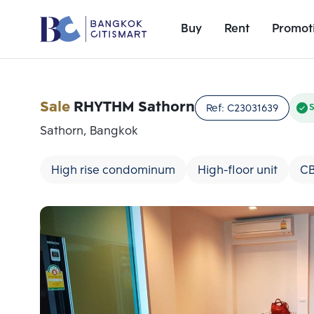
Buy
Rent
Promot
Sale
RHYTHM Sathorn
Ref:
C23031639
S
Sathorn, Bangkok
High rise condominum
High-floor unit
C
Add comparative units
Number 1