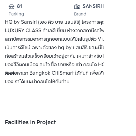
81
SANSIRI PUBLIC 
Parking
Brand
CO., LTD.
HQ by Sansiri (เอช คิว บาย แสนสิริ) โครงการคุณภาพระดับ
LUXURY CLASS ทำเลดีเยี่ยม ห่างจากสถานีรถไฟฟ้าทองหล่อ
สถาปัตยกรรมอาคารถูกออกแบบให้มีเส้นรูปตัว V เฉียงๆ
เป็นการดีไซน์เฉพาะตัวของ hq by แสนสิริ ขณะนี้ได้ดำเนินการ
ก่อสร้างแล้วเสร็จพร้อมเข้าอยู่อาศัย เหมาะสำหรับ Life Style
ของชีวิตคนเมือง สนใจ ซื้อ ขายหรือ เช่า คอนโด HQ by แสนสิริ
ติดต่อหาเรา Bangkok CitiSmart ได้ทันที เพื่อให้ผู้เชี่ยวชาญ
ของเราได้แนะนำคอนโดให้กับท่าน
Facilities In Project