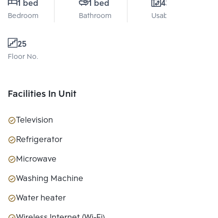
1 bed
1 bed
43 Sq.m.
Bedroom
Bathroom
Usable area
25
Floor No.
Facilities In Unit
Television
Refrigerator
Microwave
Washing Machine
Water heater
Wireless Internet (Wi-Fi)