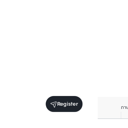
Register
ภา