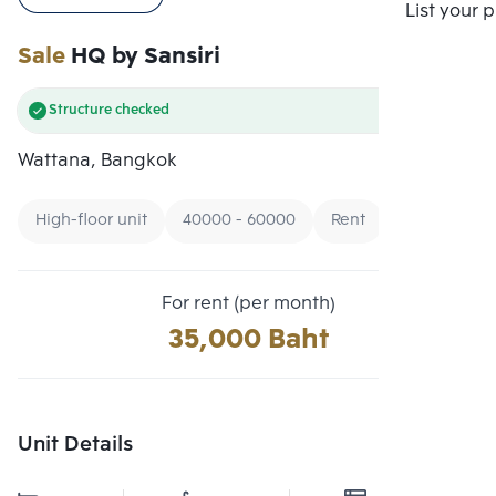
Compare
List your 
Sale
HQ by Sansiri
Structure checked
Wattana, Bangkok
High-floor unit
40000 - 60000
Rent
For rent (per month)
35,000 Baht
Unit Details