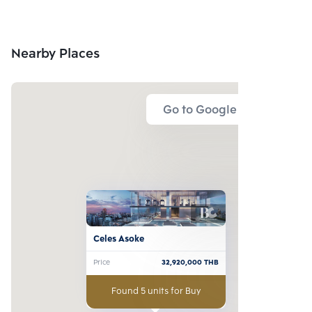
Nearby Places
Go to Google Map
Celes Asoke
Price
32,920,000
THB
Found 5 units for Buy