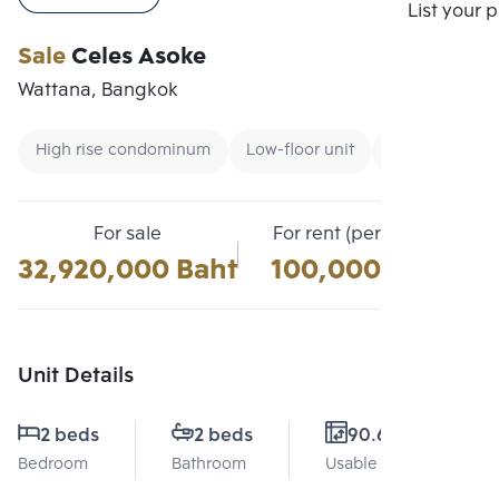
Compare
List your 
Sale
Celes Asoke
Wattana, Bangkok
High rise condominum
Low-floor unit
Condo near G
For sale
For rent (per month)
32,920,000 Baht
100,000 Baht
Unit Details
2 beds
2 beds
90.63 Sq.m.
Bedroom
Bathroom
Usable area