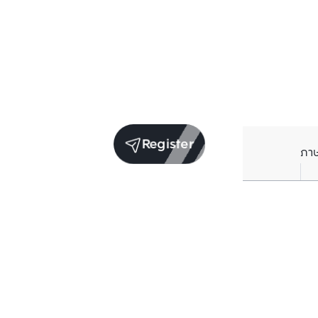
Register
ภา
Units for sale in the same project