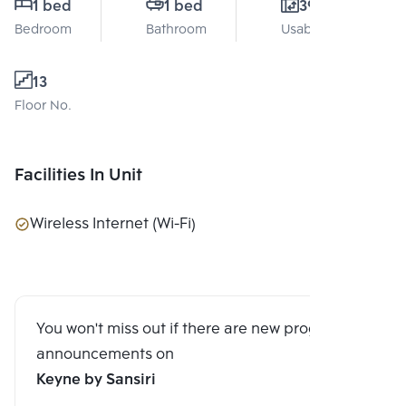
1 bed
1 bed
39 Sq.m.
Bedroom
Bathroom
Usable area
13
Floor No.
Facilities In Unit
Wireless Internet (Wi-Fi)
You won't miss out if there are new program
announcements on
Keyne by Sansiri