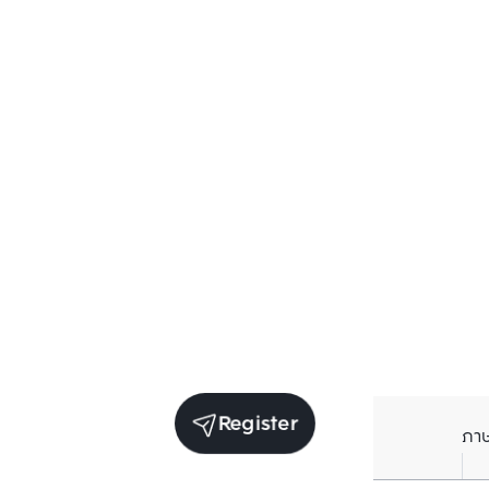
Register
ภา