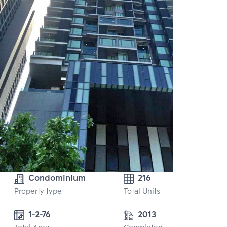
Condominium
216
Property type
Total Units
1-2-76
2013