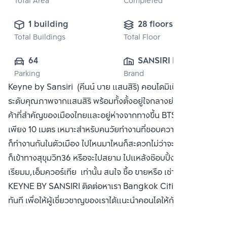
Total Area
Completed
1 building
28 floors
Total Buildings
Total Floor
64
SANSIRI PUBLIC 
Parking
Brand
CO., LTD.
Keyne by Sansiri (คีนน์ บาย แสนสิริ) คอนโดมิเนียมพร้อมอยู่
ระดับคุณภาพจากแสนสิริ พร้อมทั้งตั้งอยู่ใจกลางย่านธุรกิจการ
ค้าที่สำคัญของเมืองไทยและอยู่ห่างจากทางขึ้น BTS ทองหล่อ
เพียง 10 เมตร เหมาะสำหรับคนวัยทำงานที่ชอบความสะดวกแล้ว
ก็ทำงานกันในตัวเมือง ไปไหนมาไหนก็สะดวกไม่ว่าจะเป็นพระราม4
ก็เข้าทางสุขุมวิท36 หรือจะไปสยาม ไปแหล้งช๊อบปิ้งอย่าง เอ็มโพ
เรียมม,เอ็มควอร์เทีย เท่านั้น สนใจ ซื้อ ขายหรือ เช่า คอนโด
KEYNE BY SANSIRI ติดต่อหาเรา Bangkok CitiSmart ได้
ทันที เพื่อให้ผู้เชี่ยวชาญของเราได้แนะนำคอนโดให้กับท่าน