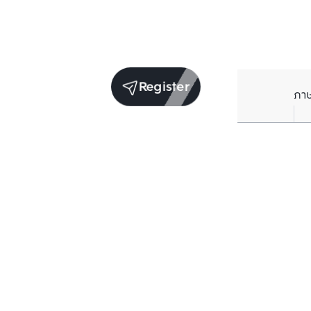
Register
ภา
Units for sale in the same project