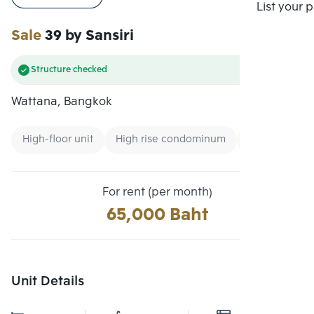
Compare
List your 
Sale
39 by Sansiri
Structure checked
Wattana, Bangkok
High-floor unit
High rise condominum
Condo near 
For rent (per month)
65,000 Baht
Unit Details