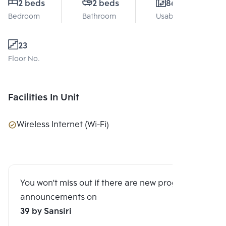
2 beds
2 beds
86 Sq.m.
Bedroom
Bathroom
Usable area
23
Floor No.
Facilities In Unit
Wireless Internet (Wi-Fi)
You won't miss out if there are new program
announcements on
39 by Sansiri