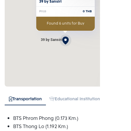
39 by Sansiri
Price
0
THB
Found 6 units for Buy
39 by Sansiri
Transportation
Educational Institution
Hospital
BTS Phrom Phong (0.173 Km.)
BTS Thong Lo (1.192 Km.)