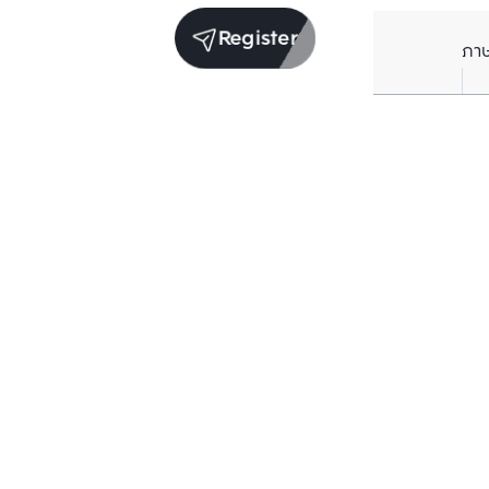
Register
ภา
Units for sale in the same project
Sale
Niche Mono Charoen Nakorn