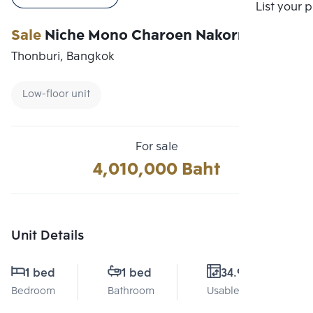
Compare
List your 
Sale
Niche Mono Charoen Nakorn
Thonburi, Bangkok
Low-floor unit
For sale
4,010,000 Baht
Unit Details
1 bed
1 bed
34.9 Sq.m.
Bedroom
Bathroom
Usable area