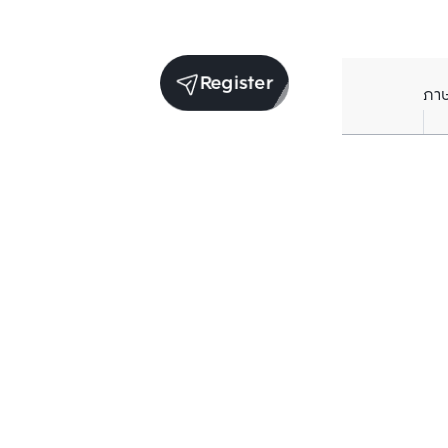
Register
ภา
Units for sale in the same project