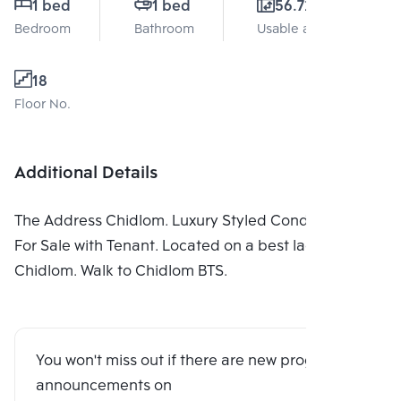
1 bed
1 bed
56.72 Sq.m.
Bedroom
Bathroom
Usable area
18
Floor No.
Additional Details
The Address Chidlom. Luxury Styled Condominium
For Sale with Tenant. Located on a best lacation in
Chidlom. Walk to Chidlom BTS.
You won't miss out if there are new program
announcements on