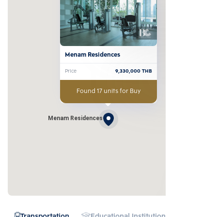
Menam Residences
Price
9,330,000
THB
Found 17 units for Buy
Menam Residences
Transportation
Educational Institution
Hospital