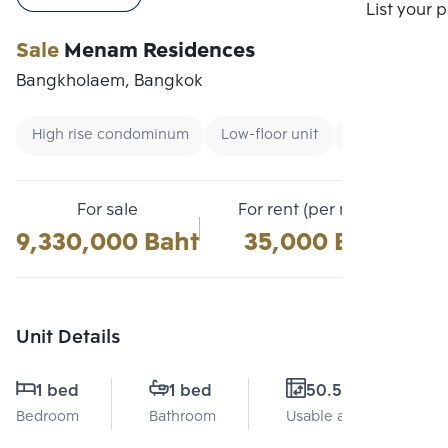
Compare
List your 
Sale
Menam Residences
Bangkholaem, Bangkok
High rise condominum
Low-floor unit
Condo near Un
For sale
For rent (per month)
9,330,000 Baht
35,000 Baht
Unit Details
1 bed
1 bed
50.51 Sq.m.
Bedroom
Bathroom
Usable area