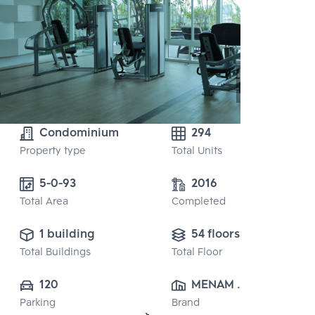
Condominium
294
Property type
Total Units
5-0-93
2016
Total Area
Completed
1 building
54 floors
Total Buildings
Total Floor
120
MENAM 
Parking
Brand
RESIDENCES 