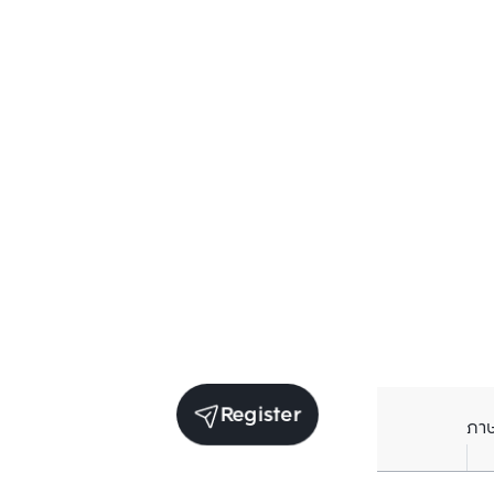
Register
ภา