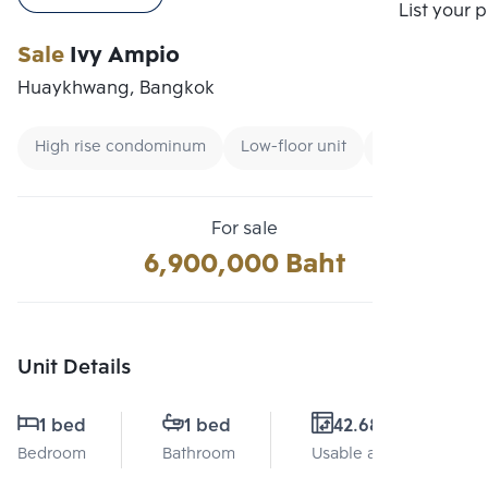
Compare
List your 
Sale
Ivy Ampio
Huaykhwang, Bangkok
High rise condominum
Low-floor unit
Condo near B
For sale
6,900,000 Baht
Unit Details
1 bed
1 bed
42.68 Sq.m.
Bedroom
Bathroom
Usable area