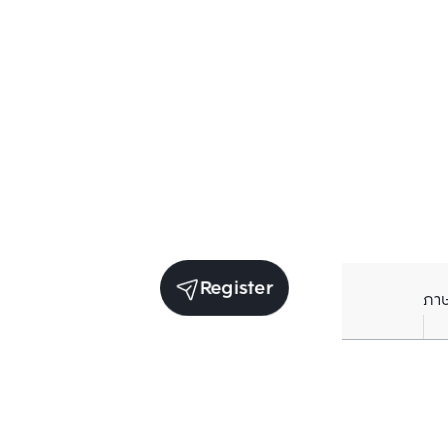
Register
ภา