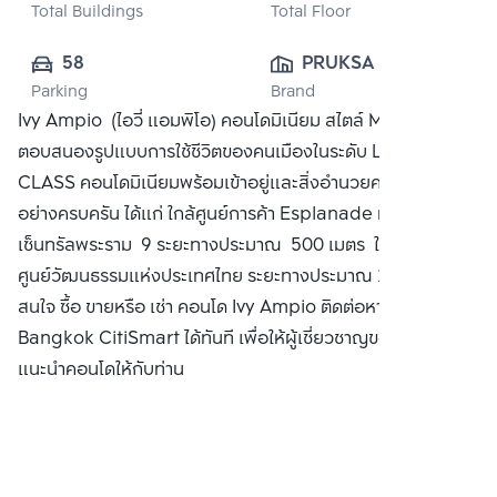
Total Buildings
Total Floor
58
PRUKSA REAL 
Parking
Brand
ESTATE PUBLIC 
Ivy Ampio (ไอวี่ แอมพิโอ) คอนโดมิเนียม สไตล์ Modern ที่
CO.,LTD
ตอบสนองรูปแบบการใช้ชีวิตของคนเมืองในระดับ LUXURY
CLASS คอนโดมิเนียมพร้อมเข้าอยู่และสิ่งอำนวยความสะดวก
อย่างครบครัน ได้แก่ ใกล้ศูนย์การค้า Esplanade ห่างจาก
เซ็นทรัลพระราม 9 ระยะทางประมาณ 500 เมตร ใกล้กับ MRT
ศูนย์วัฒนธรรมแห่งประเทศไทย ระยะทางประมาณ 250 เมตร
สนใจ ซื้อ ขายหรือ เช่า คอนโด Ivy Ampio ติดต่อหาเรา
Bangkok CitiSmart ได้ทันที เพื่อให้ผู้เชี่ยวชาญของเราได้
แนะนำคอนโดให้กับท่าน